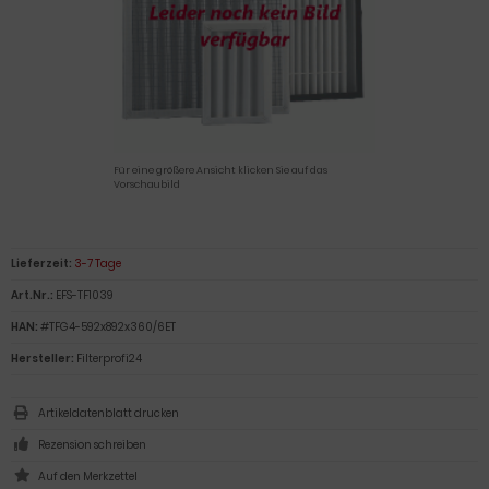
Für eine größere Ansicht klicken Sie auf das
Vorschaubild
Lieferzeit:
3-7 Tage
Art.Nr.:
EFS-TF1039
HAN:
#TFG4-592x892x360/6ET
Hersteller:
Filterprofi24
Artikeldatenblatt drucken
Rezension schreiben