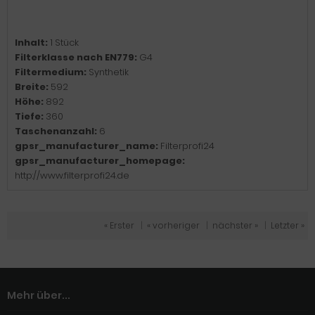
Inhalt:
1 Stück
Filterklasse nach EN779:
G4
Filtermedium:
Synthetik
Breite:
592
Höhe:
892
Tiefe:
360
Taschenanzahl:
6
gpsr_manufacturer_name:
Filterprofi24
gpsr_manufacturer_homepage:
http://www.filterprofi24.de
« Erster
|
« vorheriger
|
nächster »
|
Letzter »
Mehr über...