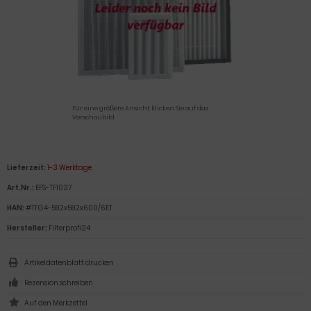
Für eine größere Ansicht klicken Sie auf das
Vorschaubild
Lieferzeit:
1-3 Werktage
Art.Nr.:
EFS-TF1037
HAN:
#TFG4-592x592x600/6ET
Hersteller:
Filterprofi24
Artikeldatenblatt drucken
Rezension schreiben