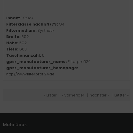
Inhalt:
1 Stück
Filterklasse nach EN779:
G4
Filtermedium:
Synthetik
Breite:
592
Höhe:
592
Tiefe:
600
Taschenanzahl:
6
gpsr_manufacturer_name:
Filterprofi24
gpsr_manufacturer_homepage:
http://www.filterprofi24.de
« Erster
|
« vorheriger
|
nächster »
|
Letzter »
Mehr über...