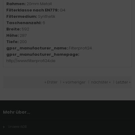
Rahmen:
20mm Metall
Filterklasse nach EN779:
G4
Filtermedium:
Synthetik
Taschenanzahl:
6
Breite:
592
Höhe:
287
Tiefe:
200
gpsr_manufacturer_name:
Filterprofi24
gpsr_manufacturer_homepage:
http://www.filterprofi24.de
« Erster
|
« vorheriger
|
nächster »
|
Letzter »
Mehr über...
Unsere AGB