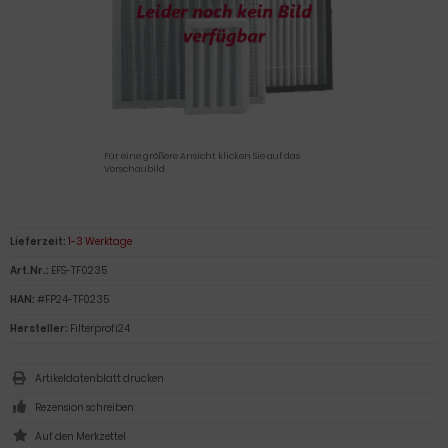
Für eine größere Ansicht klicken Sie auf das
Vorschaubild
Lieferzeit:
1-3 Werktage
Art.Nr.:
EFS-TF0235
HAN:
#FP24-TF0235
Hersteller:
Filterprofi24
Artikeldatenblatt drucken
Rezension schreiben