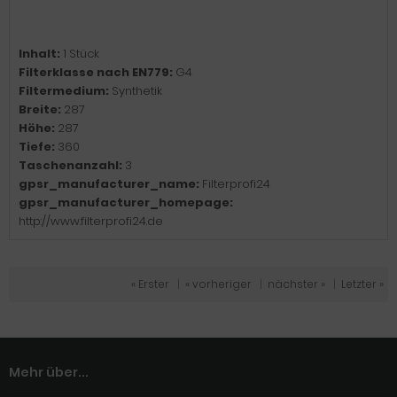
Inhalt:
1 Stück
Filterklasse nach EN779:
G4
Filtermedium:
Synthetik
Breite:
287
Höhe:
287
Tiefe:
360
Taschenanzahl:
3
gpsr_manufacturer_name:
Filterprofi24
gpsr_manufacturer_homepage:
http://www.filterprofi24.de
« Erster
|
« vorheriger
|
nächster »
|
Letzter »
Mehr über...