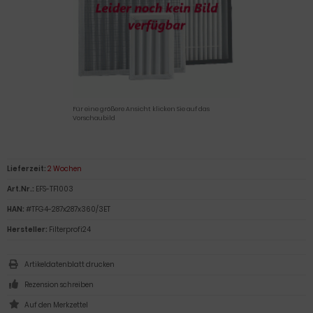
Für eine größere Ansicht klicken Sie auf das
Vorschaubild
Lieferzeit:
2 Wochen
Art.Nr.:
EFS-TF1003
HAN:
#TFG4-287x287x360/3ET
Hersteller:
Filterprofi24
Artikeldatenblatt drucken
Rezension schreiben