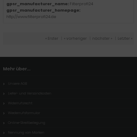
gpsr_manufacturer_name:
Filterprofi24
gpsr_manufacturer_homepage:
http://www.filterprofi24.de
« Erster
|
« vorheriger
|
nächster »
|
Letzter »
Mehr über...
Unsere AGB
Liefer- und Versandkosten
Widerrufsrecht
Wiederrufsformular
Online-Streitbeilegung
Nennung von Marken