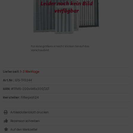
Für eine größere Ansicht klicken Sie auf das
Vorschaubild
Lieferzeit:
1-3 Werktage
Art.Nr.:
EFS-TF0344
HAN:
#TFM6-200x446x300/2ET
Hersteller:
Filterprofi24
Artikeldatenblatt drucken
Rezension schreiben