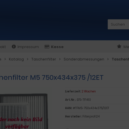
akt
Impressum
Kasse
Me
e
Katalog
Taschenfilter
Sonderabmessungen
Taschenf
henfilter M5 750x434x375 /12ET
Lieferzeit:
2 Wochen
Art.Nr.:
EFS-TF1410
HAN:
#TFM5-750x434x375/12ET
Hersteller:
Filterprofi24