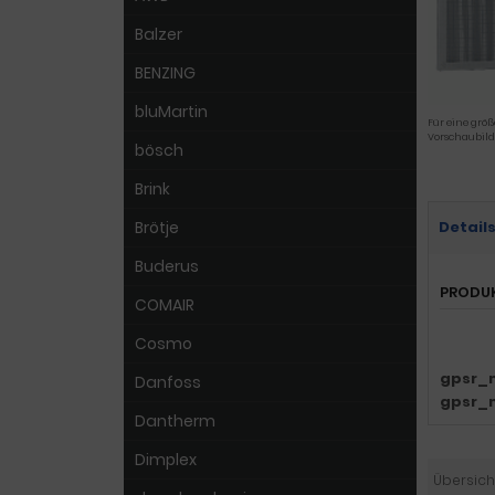
Balzer
BENZING
bluMartin
Für eine größ
Vorschaubild
bösch
Brink
Brötje
Detail
Buderus
PRODU
COMAIR
Cosmo
gpsr_
Danfoss
gpsr_
Dantherm
Dimplex
Übersich