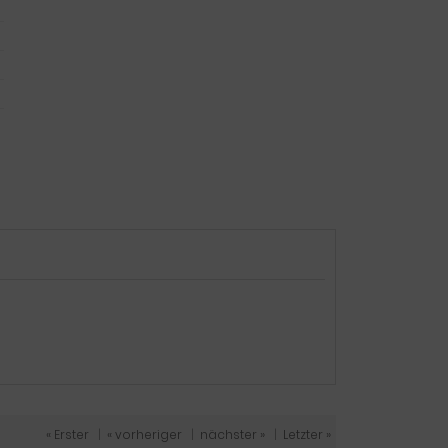
« Erster
|
« vorheriger
|
nächster »
|
Letzter »