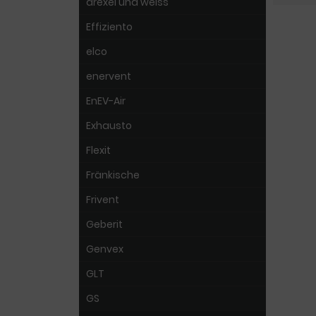
drexel und weiss
Effiziento
elco
enervent
EnEV-Air
Exhausto
Flexit
Fränkische
Frivent
Geberit
Genvex
GLT
GS