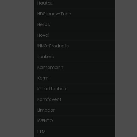
Hautau
HDS Innov-Tech
Helios
Hoval
INNO-Products
Junkers
Kampmann
Kermi
KL Lufttechnik
Komfovent
Limodor
liVENTO
LTM