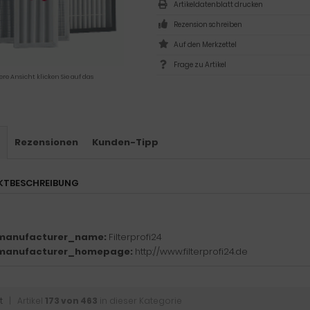
Artikeldatenblatt drucken
Rezension schreiben
Frage zu Artikel
ere Ansicht klicken Sie auf das
s
Rezensionen
Kunden-Tipp
KTBESCHREIBUNG
manufacturer_name:
Filterprofi24
manufacturer_homepage:
http://www.filterprofi24.de
t
| Artikel
173 von 463
in dieser Kategorie