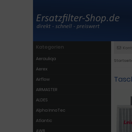
Kategorien
Kont
Aerauliqa
Startseit
Aerex
Tasc
Airflow
AIRMASTER
ALDES
Alpha InnoTec
Atlantic
AWB