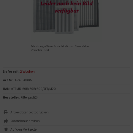
Für eine größere Ansicht klicken Sie auf das
Vorschaubild
Lieferzeit:
2 Wochen
Art.Nr.:
EFS-TF0905
HAN:
#TFM5-695x395x500/7ET/M20
Hersteller:
Filterprofi24
Artikeldatenblatt drucken
Rezension schreiben