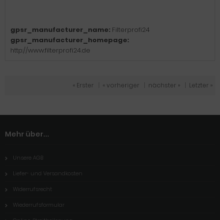
gpsr_manufacturer_name:
Filterprofi24
gpsr_manufacturer_homepage:
http://www.filterprofi24.de
« Erster
|
« vorheriger
|
nächster »
|
Letzter »
Mehr über...
Unsere AGB
Liefer- und Versandkosten
Widerrufsrecht
Wiederrufsformular