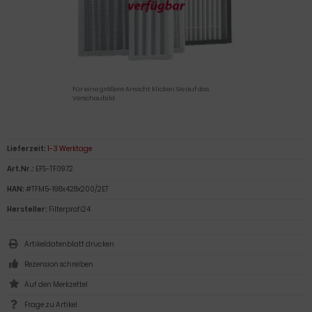
Für eine größere Ansicht klicken Sie auf das
Vorschaubild
Lieferzeit:
1-3 Werktage
Art.Nr.:
EFS-TF0972
HAN:
#TFM5-198x428x200/2ET
Hersteller:
Filterprofi24
Artikeldatenblatt drucken
Rezension schreiben
Frage zu Artikel