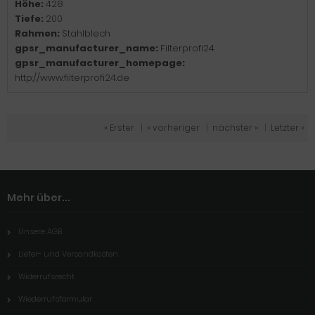
Höhe:
428
Tiefe:
200
Rahmen:
Stahlblech
gpsr_manufacturer_name:
Filterprofi24
gpsr_manufacturer_homepage:
http://www.filterprofi24.de
« Erster
|
« vorheriger
|
nächster »
|
Letzter »
Mehr über...
Unsere AGB
Liefer- und Versandkosten
Widerrufsrecht
Wiederrufsformular