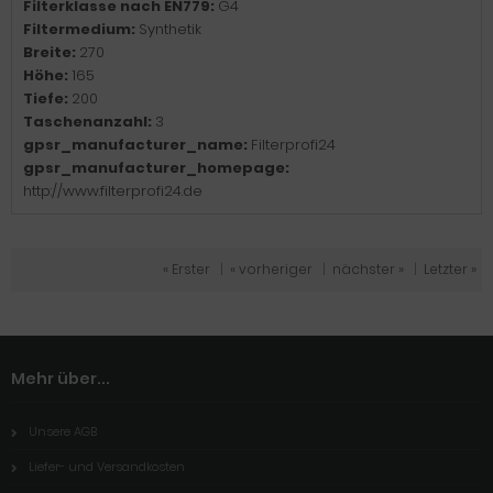
Filterklasse nach EN779:
G4
Filtermedium:
Synthetik
Breite:
270
Höhe:
165
Tiefe:
200
Taschenanzahl:
3
gpsr_manufacturer_name:
Filterprofi24
gpsr_manufacturer_homepage:
http://www.filterprofi24.de
« Erster
|
« vorheriger
|
nächster »
|
Letzter »
Mehr über...
Unsere AGB
Liefer- und Versandkosten