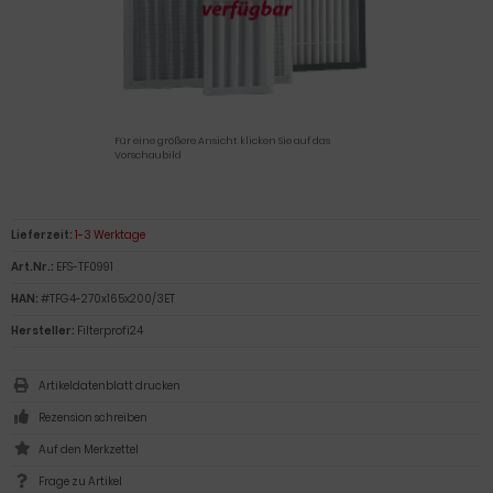
Für eine größere Ansicht klicken Sie auf das
Vorschaubild
Lieferzeit:
1-3 Werktage
Art.Nr.:
EFS-TF0991
HAN:
#TFG4-270x165x200/3ET
Hersteller:
Filterprofi24
Artikeldatenblatt drucken
Rezension schreiben
Frage zu Artikel