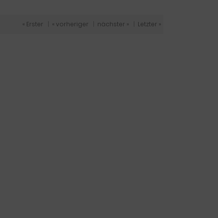
« Erster
|
« vorheriger
|
nächster »
|
Letzter »