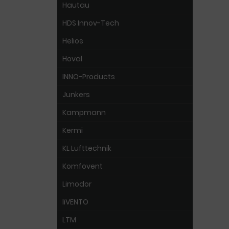
Hautau
HDS Innov-Tech
Helios
Hoval
INNO-Products
Junkers
Kampmann
Kermi
KL Lufttechnik
Komfovent
Limodor
liVENTO
LTM