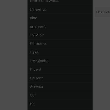
drexel und weiss
Effiziento
Übersich
elco
enervent
EnEV-Air
Exhausto
Flexit
Fränkische
Frivent
Geberit
Genvex
GLT
GS