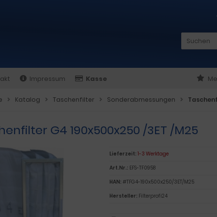
akt
Impressum
Kasse
Me
e
Katalog
Taschenfilter
Sonderabmessungen
Taschenf
henfilter G4 190x500x250 /3ET /M25
Lieferzeit:
1-3 Werktage
Art.Nr.:
EFS-TF0958
HAN:
#TFG4-190x500x250/3ET/M25
Hersteller:
Filterprofi24