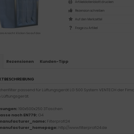
Artikeldatenblatt drucken
Rezension schreiben
Frage zu Artikel
ere Ansicht klicken Sie auf das
s
Rezensionen
Kunden-Tipp
KTBESCHREIBUNG
henfilter passend für Lüftungsgerät LG 500 System VENTECH der Fima Pi
m Lüftungsgerät.
sungen:
190x500x250 3Taschen
klasse nach EN779:
G4
manufacturer_name:
Filterprofi24
manufacturer_homepage:
http://www.filterprofi24.de