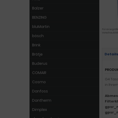
Balzer
BENZING
bluMartin
Für eine größ
Vorschaubild
bösch
Brink
Brötje
Detail
Buderus
PRODU
COMAIR
G4 Tasc
Cosmo
in Ihre
Danfoss
Abmes
Dantherm
Filter
gpsr_
Dimplex
gpsr_