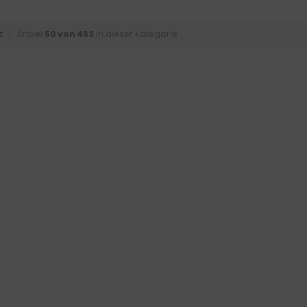
t
| Artikel
50 von 463
in dieser Kategorie