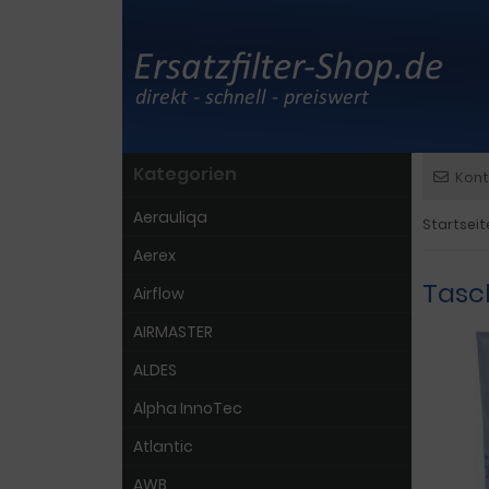
Kategorien
Kont
Aerauliqa
Startseit
Aerex
Tasc
Airflow
AIRMASTER
ALDES
Alpha InnoTec
Atlantic
AWB