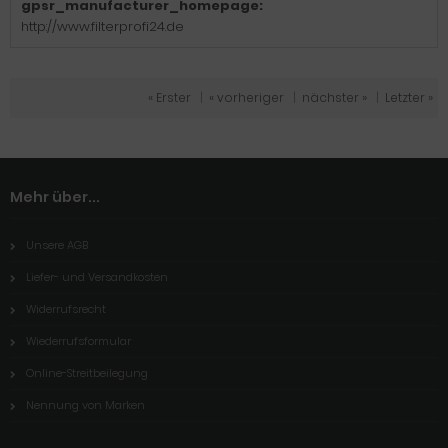
gpsr_manufacturer_homepage:
http://www.filterprofi24.de
« Erster
|
« vorheriger
|
nächster »
|
Letzter »
Mehr über...
Unsere AGB
Liefer- und Versandkosten
Widerrufsrecht
Wiederrufsformular
Online-Streitbeilegung
Nennung von Marken