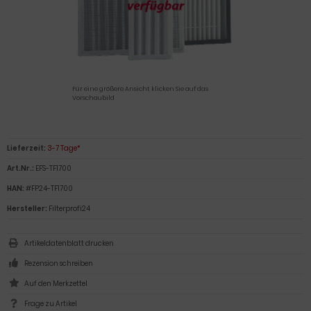
Für eine größere Ansicht klicken Sie auf das
Vorschaubild
Lieferzeit:
3-7 Tage*
Art.Nr.:
EFS-TF1700
HAN:
#FP24-TF1700
Hersteller:
Filterprofi24
Artikeldatenblatt drucken
Rezension schreiben
Frage zu Artikel