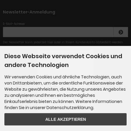
Newsletter-Anmeldung
E-Mail-Adresse:
Der Newsletter kann jederzeit hier oder in Ihrem Kundenkonto abbestellt werden.
Diese Webseite verwendet Cookies und
4.79
/
5
.00
andere Technologien
Sehr gut
Wir verwenden Cookies und ähnliche Technologien, auch
von Drittanbietern, um die ordentliche Funktionsweise der
Günstigster (gefundener)
Anbieter mit guter Ware
Website zu gewährleisten, die Nutzung unseres Angebotes
zu analysieren und Ihnen ein bestmögliches
Einkaufserlebnis bieten zu können. Weitere Informationen
Gesamt: 284
finden Sie in unserer Datenschutzerklärung.
ALLE AKZEPTIEREN
ersatzfilter-shop.de © 2026