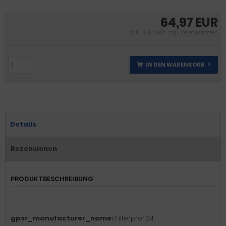
64,97 EUR
inkl. 19 % MwSt. zzgl.
Versandkosten
IN DEN WARENKORB
Details
Rezensionen
PRODUKTBESCHREIBUNG
gpsr_manufacturer_name:
Filterprofi24