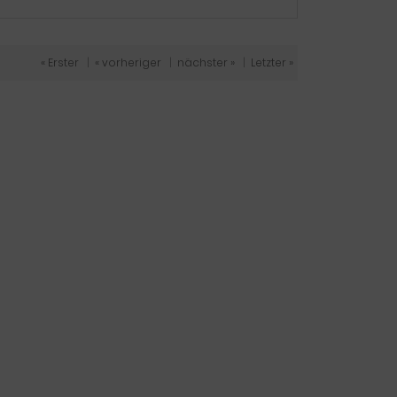
« Erster
|
« vorheriger
|
nächster »
|
Letzter »