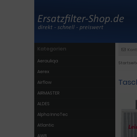
Kategorien
Kont
Aerauliqa
Startseit
Aerex
Tasc
Airflow
AIRMASTER
ALDES
Alpha InnoTec
Atlantic
AWB