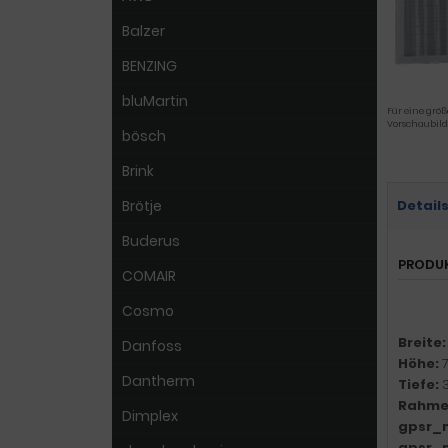
Balzer
BENZING
bluMartin
Für eine größ
Vorschaubild
bösch
Brink
Brötje
Detail
Buderus
PRODU
COMAIR
Cosmo
Breite
Danfoss
Höhe:
Dantherm
Tiefe:
Rahme
Dimplex
gpsr_
gpsr_