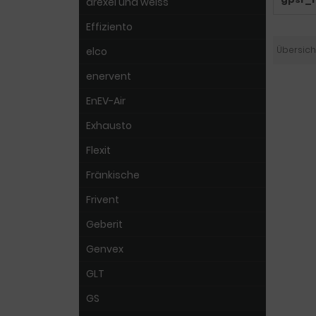
drexel und weiss
Effiziento
Übersich
elco
enervent
EnEV-Air
Exhausto
Flexit
Fränkische
Frivent
Geberit
Genvex
GLT
GS