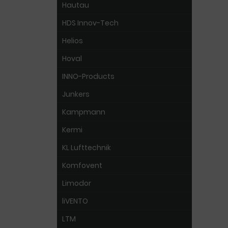
Hautau
HDS Innov-Tech
Helios
Hoval
INNO-Products
Junkers
Kampmann
Kermi
KL Lufttechnik
Komfovent
Limodor
liVENTO
LTM