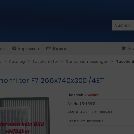
akt
Impressum
Kasse
Me
e
Katalog
Taschenfilter
Sonderabmessungen
Taschenf
henfilter F7 266x740x300 /4ET
Lieferzeit:
2 Wochen
Art.Nr.:
EFS-TF0981
HAN:
#TFF7-266x740x300/4ET
Hersteller:
Filterprofi24