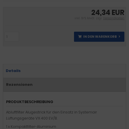
24,34 EUR
inkl. 19 % MwSt. zzgl.
Versandkosten
IN DEN WARENKORB
Details
Rezensionen
PRODUKTBESCHREIBUNG
Abluftfilter Alugestrick für den Einsatz in Systemair
Lüftungsgeräte VX 400 EV/B.
1 x Kompaktfilter-Aluminium