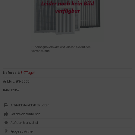
Für eine größere Ansicht klicken Sie auf das
Vorschaubild
Lieferzeit:
3-7 Tage*
Art.Nr.:
EFS-3338
HAN:
12352
Artikeldatenblatt drucken
Rezension schreiben
Frage zu Artikel