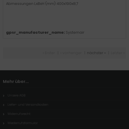
Abmessungen LxBxH (mm): 400x190x8,7
gpsr_manufacturer_name:
Systemair
« Erster
|
« vorheriger
|
nächster »
|
Letzter »
Mehr über...
Unsere AGB
Liefer- und Versandkosten
Widerrufsrecht
Wiederrufsformular