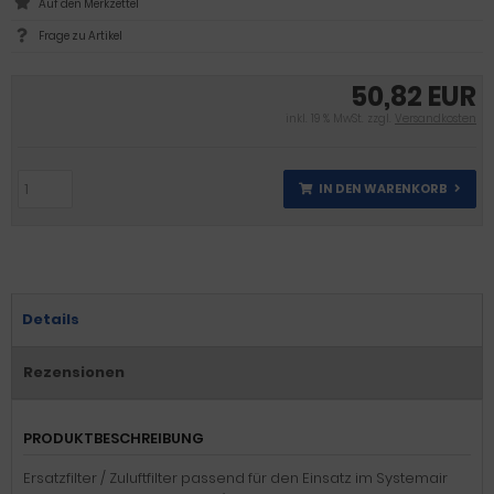
Frage zu Artikel
50,82 EUR
inkl. 19 % MwSt. zzgl.
Versandkosten
IN DEN WARENKORB
Details
Rezensionen
PRODUKTBESCHREIBUNG
Ersatzfilter / Zuluftfilter passend für den Einsatz im Systemair