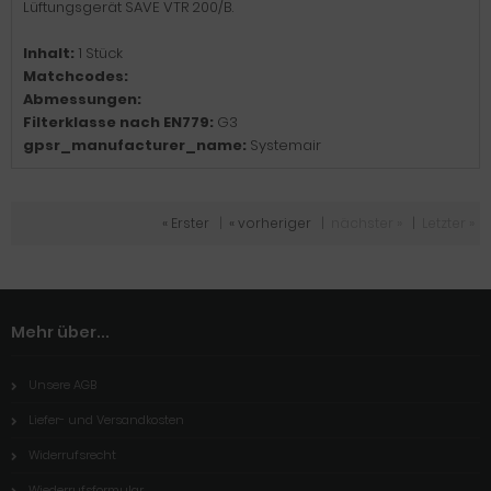
Lüftungsgerät SAVE VTR 200/B.
Inhalt:
1 Stück
Matchcodes:
Abmessungen:
Filterklasse nach EN779:
G3
gpsr_manufacturer_name:
Systemair
« Erster
|
« vorheriger
|
nächster »
|
Letzter »
Mehr über...
Unsere AGB
Liefer- und Versandkosten
Widerrufsrecht
Wiederrufsformular