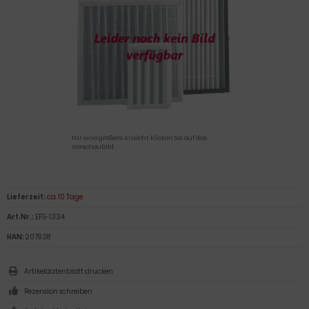
Für eine größere Ansicht klicken Sie auf das
Vorschaubild
Lieferzeit:
ca. 10 Tage
Art.Nr.:
EFS-1334
HAN:
207938
Artikeldatenblatt drucken
Rezension schreiben