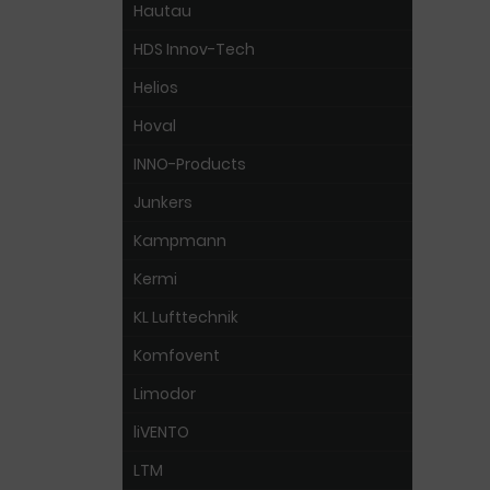
Hautau
HDS Innov-Tech
Helios
Hoval
INNO-Products
Junkers
Kampmann
Kermi
KL Lufttechnik
Komfovent
Limodor
liVENTO
LTM