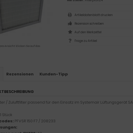
Hersteller:
Filterprofi24
Artikeldatenblatt drucken
Rezension schreiben
Frage zu Artikel
ere Ansicht klicken Sie auf das
s
Rezensionen
Kunden-Tipp
KTBESCHREIBUNG
ilter / Zuluftfilter passend für den Einsatz im Systemair Lüftungsgerät
1 Stück
codes:
PFVSR 150 F7 / 208233
sungen: