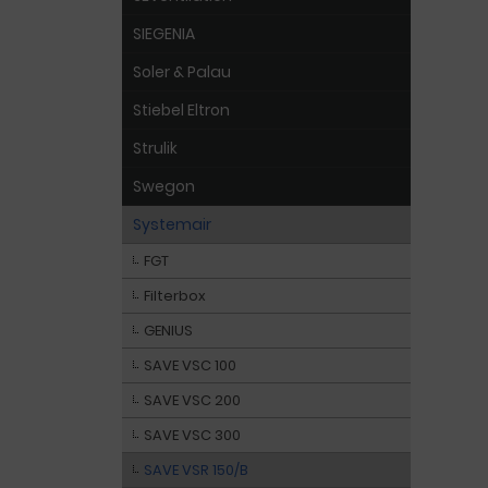
SIEGENIA
Soler & Palau
Stiebel Eltron
Strulik
Swegon
Systemair
FGT
Filterbox
GENIUS
SAVE VSC 100
SAVE VSC 200
SAVE VSC 300
SAVE VSR 150/B