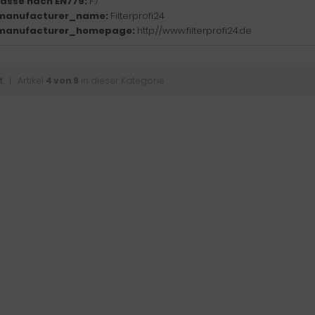
klasse nach EN779:
F7
manufacturer_name:
Filterprofi24
manufacturer_homepage:
http://www.filterprofi24.de
t
| Artikel
4 von 9
in dieser Kategorie