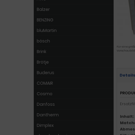
Balzer
BENZING
bluMartin
bösch
Für eine größ
Brink
Vorschaubild
Brötje
Buderus
Detail
COMAIR
PRODU
Cosmo
Ersatzf
Danfoss
Dantherm
Inhalt:
Match
Dimplex
Abmes