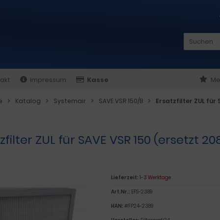
akt
Impressum
Kasse
Me
e
Katalog
Systemair
SAVE VSR 150/B
Ersatzfilter ZUL für
zfilter ZUL für SAVE VSR 150 (ersetzt 2
Lieferzeit:
1-3 Werktage
Art.Nr.:
EFS-2389
HAN:
#FP24-2389