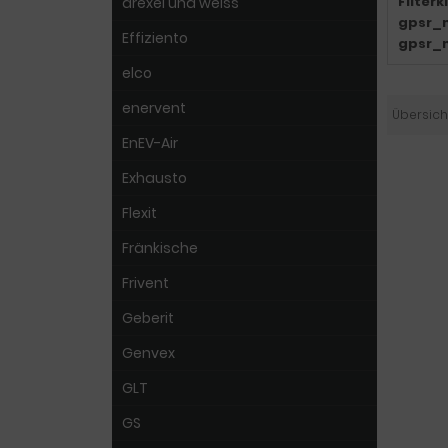
Filter
drexel und weiss
gpsr_
Effiziento
gpsr_
elco
enervent
Übersich
EnEV-Air
Exhausto
Flexit
Fränkische
Frivent
Geberit
Genvex
GLT
GS