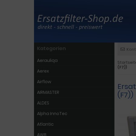
Kategorien
Kont
Aerauliqa
Startseit
(F7))
Aerex
Airflow
Ersat
AIRMASTER
(F7))
ALDES
Alpha InnoTec
Atlantic
AWB