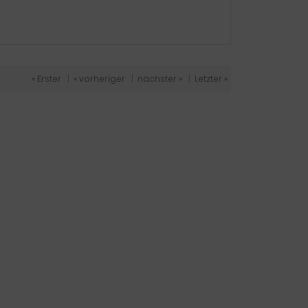
« Erster
|
« vorheriger
|
nächster »
|
Letzter »