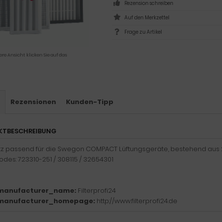
Rezension schreiben
Frage zu Artikel
ere Ansicht klicken Sie auf das
s
Rezensionen
Kunden-Tipp
KTBESCHREIBUNG
atz passend für die Swegon COMPACT Lüftungsgeräte, bestehend aus 2 
des: 723310-251 / 308115 / 32654301
manufacturer_name:
Filterprofi24
manufacturer_homepage:
http://www.filterprofi24.de