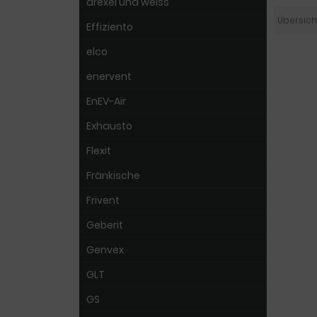
drexel und weiss
Übersich
Effiziento
elco
enervent
EnEV-Air
Exhausto
Flexit
Fränkische
Frivent
Geberit
Genvex
GLT
GS