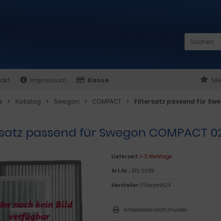
akt
Impressum
Kasse
Me
e
Katalog
Swegon
COMPACT
Filtersatz passend für S
ersatz passend für Swegon COMPACT 0
Lieferzeit:
1-3 Werktage
Art.Nr.:
EFS-2009
Hersteller:
Filterprofi24
Artikeldatenblatt drucken