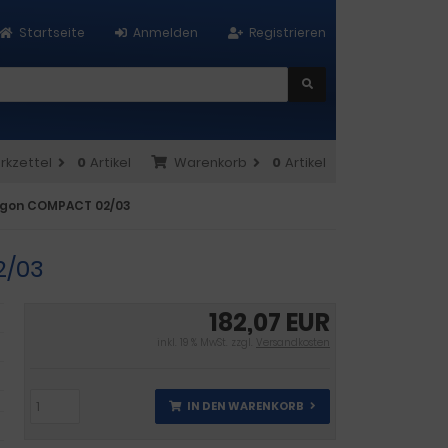
Startseite
Anmelden
Registrieren
rkzettel
0
Artikel
Warenkorb
0
Artikel
wegon COMPACT 02/03
2/03
182,07 EUR
inkl. 19 % MwSt. zzgl.
Versandkosten
IN DEN WARENKORB