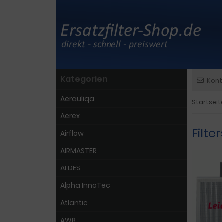
Kategorien
Kont
Aerauliqa
Startseit
Aerex
Filt
Airflow
AIRMASTER
ALDES
Alpha InnoTec
Atlantic
AWB