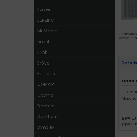
Balzer
BENZING
bluMartin
Für eine größ
Vorschaubild
bösch
Brink
Brötje
Detail
Buderus
PRODU
COMAIR
Filters
Cosmo
Matchco
Danfoss
Dantherm
gpsr_
gpsr_
Dimplex