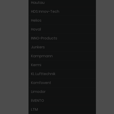
Hautau
HDS Innov-Tech
Helios
Hoval
INNO-Products
Junkers
Kampmann
Kermi
KL Lufttechnik
Komfovent
Limodor
liVENTO
LTM