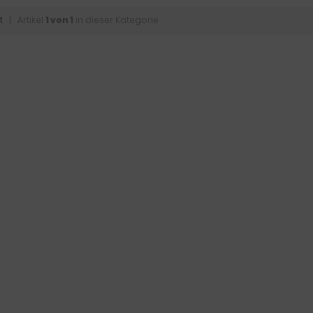
t
| Artikel
1 von 1
in dieser Kategorie