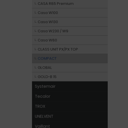
CASA R85 Premium
Casa W100
Casa W130
Casa W230 / W9
Casa W80
CLASS UNIT PX/PX TOP
COMPACT
GLOBAL
GOLD-B 15
Systemair
Tecalor
TROX
UNELVENT
Vaillant