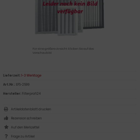
Für eine größere Ansicht klicken Sie auf das
Vorschaubild
Lieferzeit:
1-3 Werktage
Art.Nr.:
EFS-2599
Hersteller:
Filterprofi24
Artikeldatenblatt drucken
Rezension schreiben
Frage zu Artikel