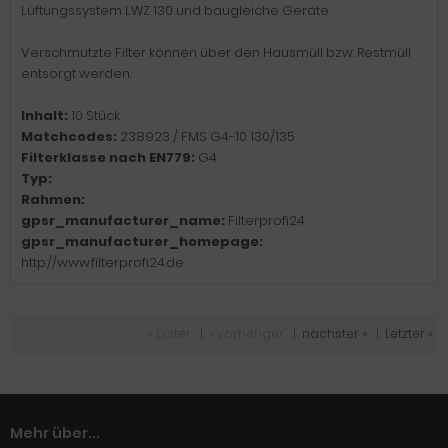
Lüftungssystem LWZ 130 und baugleiche Geräte.
Verschmutzte Filter können über den Hausmüll bzw. Restmüll
entsorgt werden.
Inhalt:
10 Stück
Matchcodes:
238923 / FMS G4-10 130/135
Filterklasse nach EN779:
G4
Typ:
Rahmen:
gpsr_manufacturer_name:
Filterprofi24
gpsr_manufacturer_homepage:
http://www.filterprofi24.de
« Erster
|
« vorheriger
|
nächster »
|
Letzter »
Mehr über...