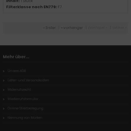
Inhalt:
1 Stück
Filterklasse nach EN779:
F7
« Erster
|
« vorheriger
|
nächster »
|
Letzter »
Mehr über...
Unsere AGB
Liefer- und Versandkosten
Widerrufsrecht
Wiederrufsformular
Online-Streitbeilegung
Nennung von Marken