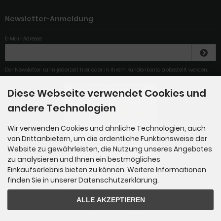
Newsletter-Anmeldung
E-Mail-Adresse:
Der Newsletter kann jederzeit hier oder in Ihrem Kundenkonto abbestellt werden.
Diese Webseite verwendet Cookies und
4.79
/
5
.00
andere Technologien
Sehr gut
Wir verwenden Cookies und ähnliche Technologien, auch
von Drittanbietern, um die ordentliche Funktionsweise der
Schnelle Lieferung, alles gut
geklappt
Website zu gewährleisten, die Nutzung unseres Angebotes
zu analysieren und Ihnen ein bestmögliches
Einkaufserlebnis bieten zu können. Weitere Informationen
Gesamt: 284
finden Sie in unserer Datenschutzerklärung.
ALLE AKZEPTIEREN
ersatzfilter-shop.de © 2026