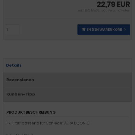
22,79 EUR
inkl. 19 % MwSt. zzgl.
Versandkosten
IN DEN WARENKORB
Details
Rezensionen
Kunden-Tipp
PRODUKTBESCHREIBUNG
F7 Filter passend für Schiedel AERA EQONIC