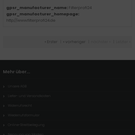
gpsr_manufacturer_name:
Filterprofi24
gpsr_manufacturer_homepage:
http://www.filterprofi24.de
« Erster
|
« vorheriger
|
nächster »
|
Letzter »
Mehr über...
Unsere AGB
Liefer- und Versandkosten
Widerrufsrecht
Wiederrufsformular
Online-Streitbeilegung
Nennung von Marken