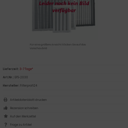
Für eine größere Ansicht klicken Sie auf das
Vorschaubild
Lieferzeit:
3-7 Tage*
Art.Nr.:
EFS-2030
Hersteller:
Filterprofi24
Artikeldatenblatt drucken
Rezension schreiben
Frage zu Artikel