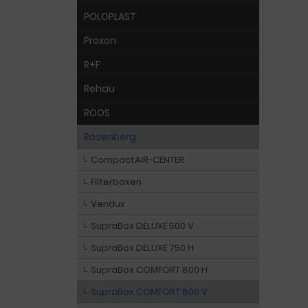
POLOPLAST
Proxon
R+F
Rehau
ROOS
Rosenberg
CompactAIR-CENTER
Filterboxen
Vendux
SupraBox DELUXE 500 V
SupraBox DELUXE 750 H
SupraBox COMFORT 800 H
SupraBox COMFORT 800 V