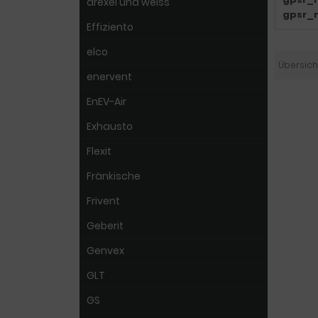
drexel und weiss
gpsr_
Effiziento
elco
Übersich
enervent
EnEV-Air
Exhausto
Flexit
Fränkische
Frivent
Geberit
Genvex
GLT
GS