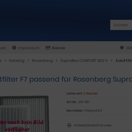
akt
Impressum
Kasse
Me
e
Katalog
Rosenberg
SupraBox COMFORT 800 V
Zuluftfi
tfilter F7 passend für Rosenberg Supr
Lieferzeit:
2 Wochen
Art.Nr.:
EFS-1187
Hersteller:
Filterprofi24
Artikeldatenblatt drucken