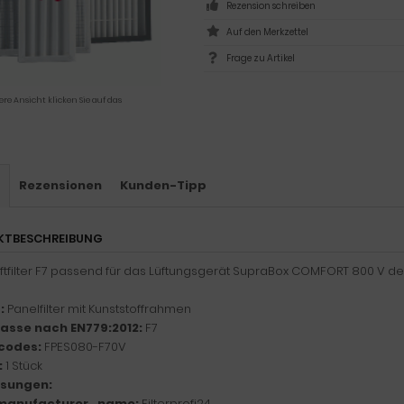
Rezension schreiben
Frage zu Artikel
ere Ansicht klicken Sie auf das
s
Rezensionen
Kunden-Tipp
KTBESCHREIBUNG
uftfilter F7 passend für das Lüftungsgerät SupraBox COMFORT 800 V d
:
Panelfilter mit Kunststoffrahmen
klasse nach EN779:2012:
F7
codes:
FPES080-F70V
:
1 Stück
sungen:
manufacturer_name:
Filterprofi24