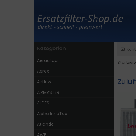
Kategorien
Kont
Aerauliqa
Startseit
Aerex
Zuluf
Airflow
AIRMASTER
ALDES
Alpha InnoTec
Atlantic
AWB