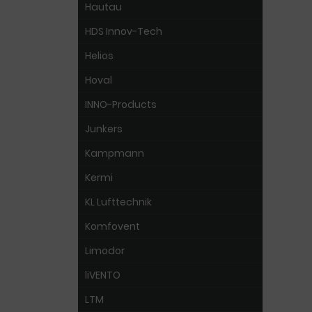
Hautau
HDS Innov-Tech
Helios
Hoval
INNO-Products
Junkers
Kampmann
Kermi
KL Lufttechnik
Komfovent
Limodor
liVENTO
LTM