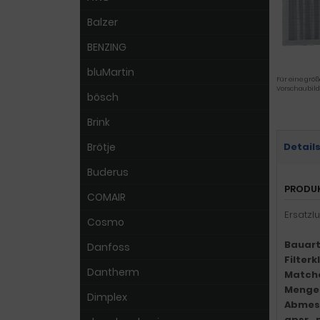
Balzer
BENZING
bluMartin
Für eine größ
Vorschaubild
bösch
Brink
Brötje
Detail
Buderus
PRODU
COMAIR
Ersatzl
Cosmo
Bauart
Danfoss
Filter
Dantherm
Match
Menge
Dimplex
Abmes
gpsr_