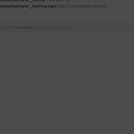
manufacturer_homepage:
http://www.filterprofi24.de
t
| Artikel
2 von 2
in dieser Kategorie