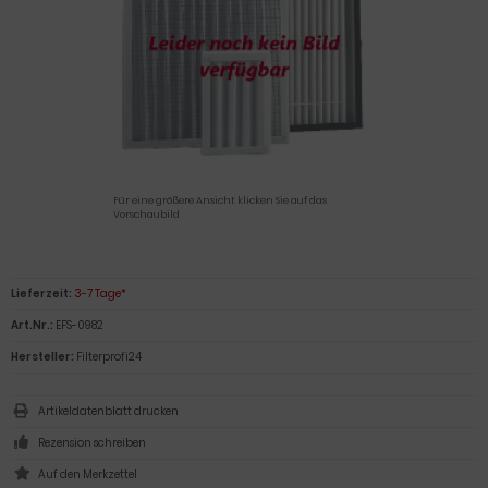
Für eine größere Ansicht klicken Sie auf das
Vorschaubild
Lieferzeit:
3-7 Tage*
Art.Nr.:
EFS-0982
Hersteller:
Filterprofi24
Artikeldatenblatt drucken
Rezension schreiben