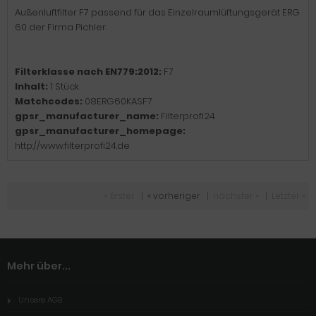
Außenluftfilter F7 passend für das Einzelraumlüftungsgerät ERG
60 der Firma Pichler.
Filterklasse nach EN779:2012:
F7
Inhalt:
1 Stück
Matchcodes:
08ERG60KASF7
gpsr_manufacturer_name:
Filterprofi24
gpsr_manufacturer_homepage:
http://www.filterprofi24.de
« Erster
|
« vorheriger
|
nächster »
|
Letzter »
Mehr über...
Unsere AGB