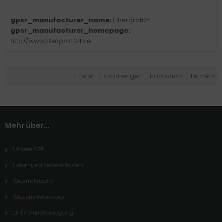
gpsr_manufacturer_name:
Filterprofi24
gpsr_manufacturer_homepage:
http://www.filterprofi24.de
« Erster
|
« vorheriger
|
nächster »
|
Letzter »
Mehr über...
Unsere AGB
Liefer- und Versandkosten
Widerrufsrecht
Wiederrufsformular
Online-Streitbeilegung