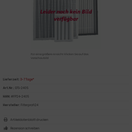
Für eine größere Ansicht klicken Sie auf das
Vorschaubild
Lieferzeit:
3-7 Tage*
Art.Nr.:
EFS-2405
HAN:
#FP24-2405
Hersteller:
Filterprofi24
Artikeldatenblatt drucken
Rezension schreiben