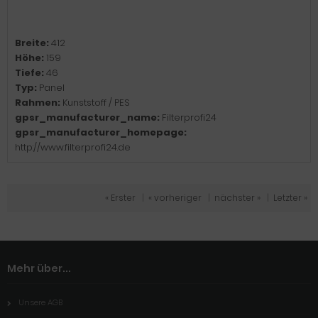
Breite:
412
Höhe:
159
Tiefe:
46
Typ:
Panel
Rahmen:
Kunststoff / PES
gpsr_manufacturer_name:
Filterprofi24
gpsr_manufacturer_homepage:
http://www.filterprofi24.de
« Erster
|
« vorheriger
|
nächster »
|
Letzter »
Mehr über...
Unsere AGB