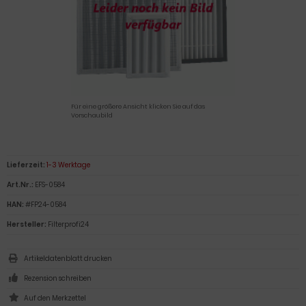
Für eine größere Ansicht klicken Sie auf das
Vorschaubild
Lieferzeit:
1-3 Werktage
Art.Nr.:
EFS-0584
HAN:
#FP24-0584
Hersteller:
Filterprofi24
Artikeldatenblatt drucken
Rezension schreiben