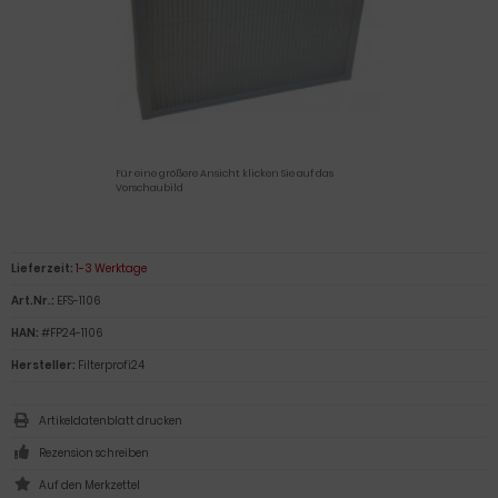
Für eine größere Ansicht klicken Sie auf das
Vorschaubild
Lieferzeit:
1-3 Werktage
Art.Nr.:
EFS-1106
HAN:
#FP24-1106
Hersteller:
Filterprofi24
Artikeldatenblatt drucken
Rezension schreiben