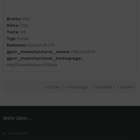
Breite:
390
Höhe:
280
Tiefe:
96
Typ:
Panel
Rahmen:
Kunststoff / PS
gpsr_manufacturer_name:
Filterprofi24
gpsr_manufacturer_homepage:
http://www.filterprofi24.de
« Erster
|
« vorheriger
|
nächster »
|
Letzter »
Mehr über...
Unsere AGB