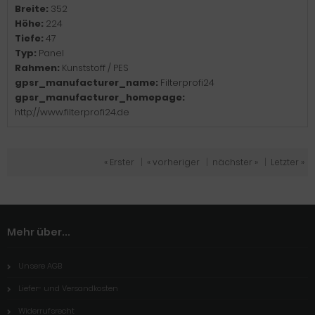
Breite:
352
Höhe:
224
Tiefe:
47
Typ:
Panel
Rahmen:
Kunststoff / PES
gpsr_manufacturer_name:
Filterprofi24
gpsr_manufacturer_homepage:
http://www.filterprofi24.de
« Erster
|
« vorheriger
|
nächster »
|
Letzter »
Mehr über...
Unsere AGB
Liefer- und Versandkosten
Widerrufsrecht