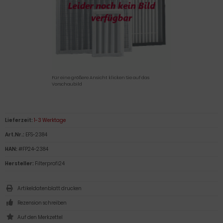
Für eine größere Ansicht klicken Sie auf das
Vorschaubild
Lieferzeit:
1-3 Werktage
Art.Nr.:
EFS-2384
HAN:
#FP24-2384
Hersteller:
Filterprofi24
Artikeldatenblatt drucken
Rezension schreiben