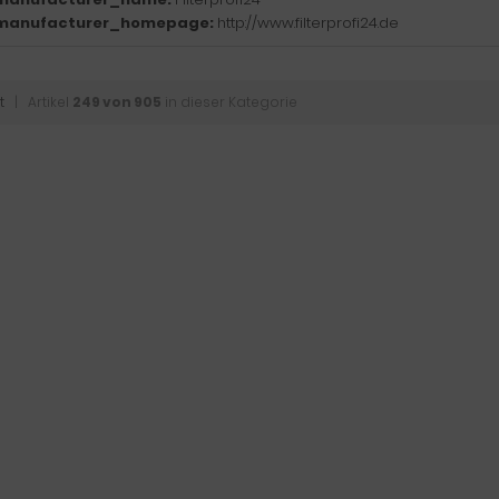
manufacturer_homepage:
http://www.filterprofi24.de
t
| Artikel
249 von 905
in dieser Kategorie