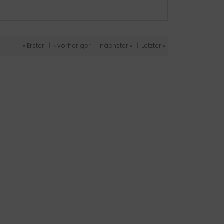
« Erster
|
« vorheriger
|
nächster »
|
Letzter »