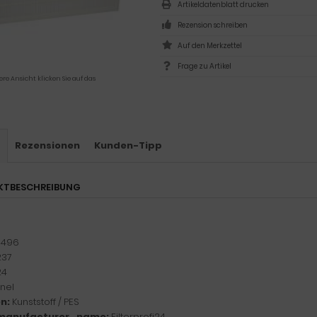
Artikeldatenblatt drucken
Rezension schreiben
Frage zu Artikel
ere Ansicht klicken Sie auf das
s
Rezensionen
Kunden-Tipp
KTBESCHREIBUNG
:
496
237
24
nel
n:
Kunststoff / PES
manufacturer_name:
Filterprofi24