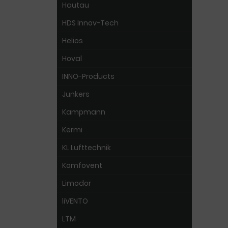
Hautau
HDS Innov-Tech
Helios
Hoval
INNO-Products
Junkers
Kampmann
Kermi
KL Lufttechnik
Komfovent
Limodor
liVENTO
LTM