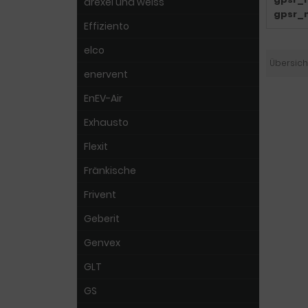
drexel und weiss
gpsr_
Effiziento
elco
Übersich
enervent
EnEV-Air
Exhausto
Flexit
Fränkische
Frivent
Geberit
Genvex
GLT
GS