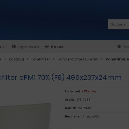
akt
Impressum
Kasse
Me
e
Katalog
Panelfilter
Sonderabmessungen
Panelfilter
lfilter ePM1 70% (F9) 496x237x24mm
Lieferzeit:
2 Wochen
Art.Nr.:
EFS-2036
HAN:
#FP24-2036
Hersteller:
Filterprofi24