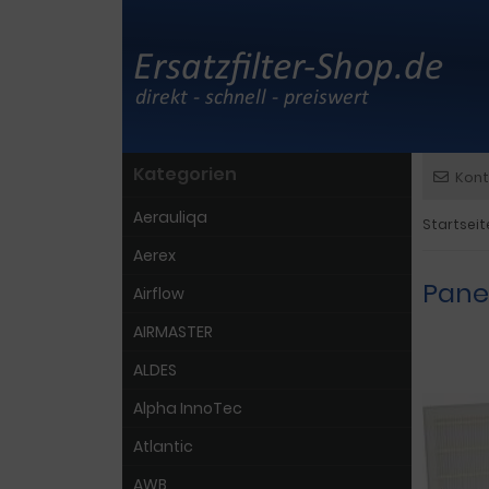
Kategorien
Kont
Aerauliqa
Startseit
Aerex
Pane
Airflow
AIRMASTER
ALDES
Alpha InnoTec
Atlantic
AWB