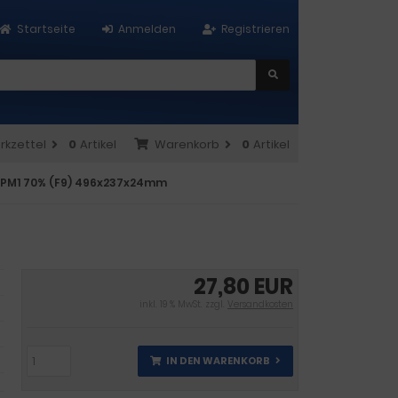
Startseite
Anmelden
Registrieren
rkzettel
0
Artikel
Warenkorb
0
Artikel
 ePM1 70% (F9) 496x237x24mm
27,80 EUR
inkl. 19 % MwSt. zzgl.
Versandkosten
IN DEN WARENKORB