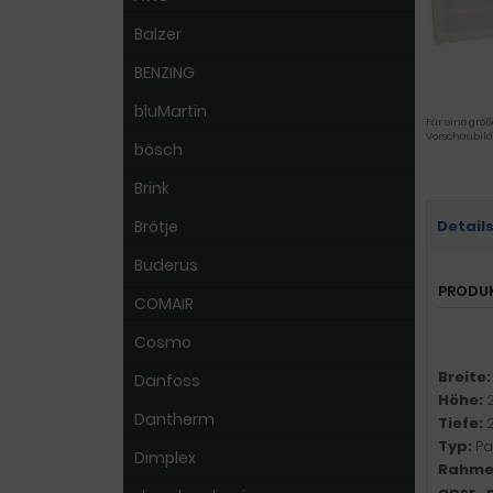
Balzer
BENZING
bluMartin
Für eine größ
Vorschaubild
bösch
Brink
Brötje
Detail
Buderus
PRODU
COMAIR
Cosmo
Breite
Danfoss
Höhe:
Dantherm
Tiefe:
Typ:
Pa
Dimplex
Rahme
gpsr_