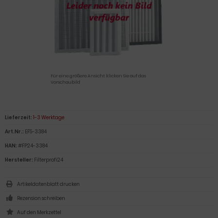
Für eine größere Ansicht klicken Sie auf das
Vorschaubild
Lieferzeit:
1-3 Werktage
Art.Nr.:
EFS-3384
HAN:
#FP24-3384
Hersteller:
Filterprofi24
Artikeldatenblatt drucken
Rezension schreiben