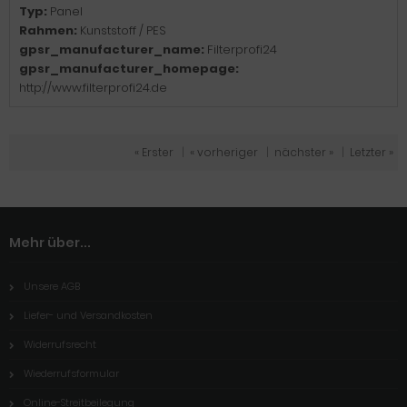
Typ:
Panel
Rahmen:
Kunststoff / PES
gpsr_manufacturer_name:
Filterprofi24
gpsr_manufacturer_homepage:
http://www.filterprofi24.de
« Erster
|
« vorheriger
|
nächster »
|
Letzter »
Mehr über...
Unsere AGB
Liefer- und Versandkosten
Widerrufsrecht
Wiederrufsformular
Online-Streitbeilegung