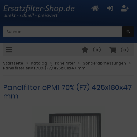
(
0
)
(
0
)
Startseite
Katalog
Panelfilter
Sonderabmessungen
Panelfilter ePM1 70% (F7) 425x180x47 mm
Panelfilter ePM1 70% (F7) 425x180x47
mm