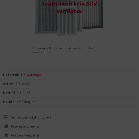
Für eine größere Ansicht klicken Sie auf das
Vorschaubild
Lieferzeit:
1-3 Werktage
Art.Nr.:
EFS-2456
HAN:
#FP24-2456
Hersteller:
Filterprofi24
Artikeldatenblatt drucken
Rezension schreiben