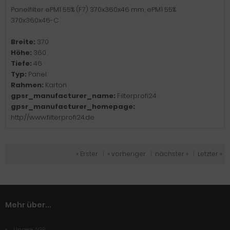
Panelfilter ePM1 55% (F7) 370x360x46 mm, ePM1 55%
370x360x46-C
Breite:
370
Höhe:
360
Tiefe:
46
Typ:
Panel
Rahmen:
Karton
gpsr_manufacturer_name:
Filterprofi24
gpsr_manufacturer_homepage:
http://www.filterprofi24.de
« Erster
|
« vorheriger
|
nächster »
|
Letzter »
Mehr über...
Unsere AGB