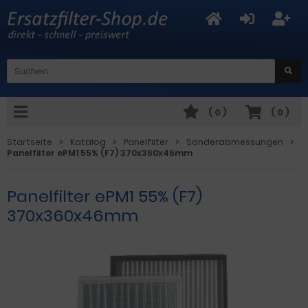
(
0
)
(
0
)
Startseite
Katalog
Panelfilter
Sonderabmessungen
Panelfilter ePM1 55% (F7) 370x360x46mm
Panelfilter ePM1 55% (F7)
370x360x46mm