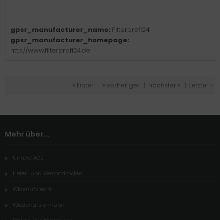
gpsr_manufacturer_name:
Filterprofi24
gpsr_manufacturer_homepage:
http://www.filterprofi24.de
« Erster
|
« vorheriger
|
nächster »
|
Letzter »
Mehr über...
Unsere AGB
Liefer- und Versandkosten
Widerrufsrecht
Wiederrufsformular