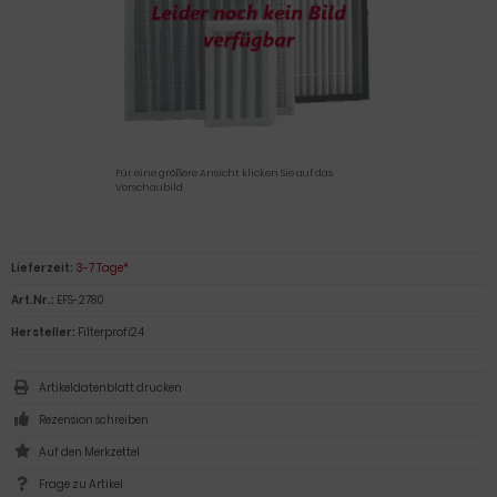
Für eine größere Ansicht klicken Sie auf das
Vorschaubild
Lieferzeit:
3-7 Tage*
Art.Nr.:
EFS-2780
Hersteller:
Filterprofi24
Artikeldatenblatt drucken
Rezension schreiben
Frage zu Artikel