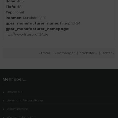
Höhe:
465
Tiefe:
48
Typ:
Panel
Rahmen:
Kunststoff / PS
gpsr_manufacturer_name:
Filterprofi24
gpsr_manufacturer_homepage:
http://www.filterprofi24.de
« Erster
|
« vorheriger
|
nächster »
|
Letzter »
Mehr über...
Unsere AGB
Liefer- und Versandkosten
Widerrufsrecht
Wiederrufsformular