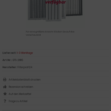
Für eine größere Ansicht klicken Sie auf das
Vorschaubild
Lieferzeit:
1-3 Werktage
Art.Nr.:
EFS-2885
Hersteller:
Filterprofi24
Artikeldatenblatt drucken
Rezension schreiben
Frage zu Artikel