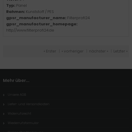
Typ:
Panel
Rahmen:
Kunststoff / PES
gpsr_manufacturer_name:
Filterprofi24
gpsr_manufacturer_homepage:
http://www.filterprofi24.de
« Erster
|
« vorheriger
|
nächster »
|
Letzter »
Mehr über...
Unsere AGB
Liefer- und Versandkosten
Widerrufsrecht
Wiederrufsformular