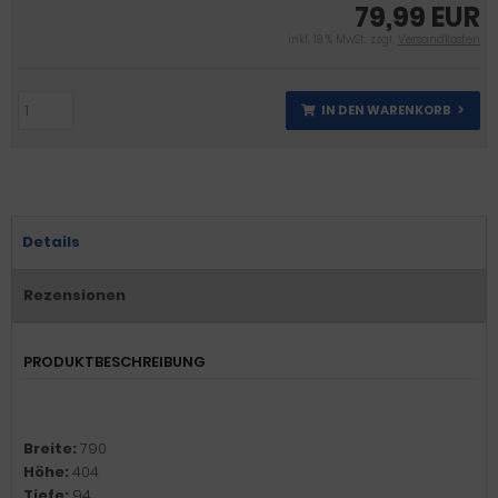
79,99 EUR
inkl. 19 % MwSt. zzgl.
Versandkosten
IN DEN WARENKORB
Details
Rezensionen
PRODUKTBESCHREIBUNG
Breite:
790
Höhe:
404
Tiefe:
94