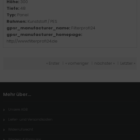
Höhe:
300
Tiefe:
48
Typ:
Panel
Rahmen:
Kunststoff / PES
gpsr_manufacturer_name:
Filterprofi24
gpsr_manufacturer_homepage:
http://www.filterprofi24.de
« Erster
|
« vorheriger
|
nächster »
|
Letzter »
Mehr über...
Unsere AGB
Liefer- und Versandkosten
Widerrufsrecht
Wiederrufsformular