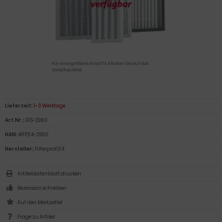
Für eine größere Ansicht klicken Sie auf das
Vorschaubild
Lieferzeit:
1-3 Werktage
Art.Nr.:
EFS-2990
HAN:
#FP24-2990
Hersteller:
Filterprofi24
Artikeldatenblatt drucken
Rezension schreiben
Frage zu Artikel