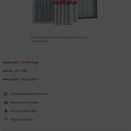
Für eine größere Ansicht klicken Sie auf das
Vorschaubild
Lieferzeit:
1-3 Werktage
Art.Nr.:
EFS-1383
Hersteller:
Filterprofi24
Artikeldatenblatt drucken
Rezension schreiben
Frage zu Artikel