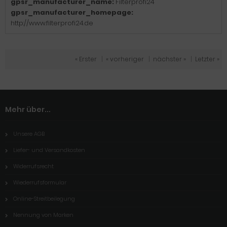
gpsr_manufacturer_name:
Filterprofi24
gpsr_manufacturer_homepage:
http://www.filterprofi24.de
« Erster
|
« vorheriger
|
nächster »
|
Letzter »
Mehr über...
Unsere AGB
Liefer- und Versandkosten
Widerrufsrecht
Wiederrufsformular
Online-Streitbeilegung
Nennung von Marken