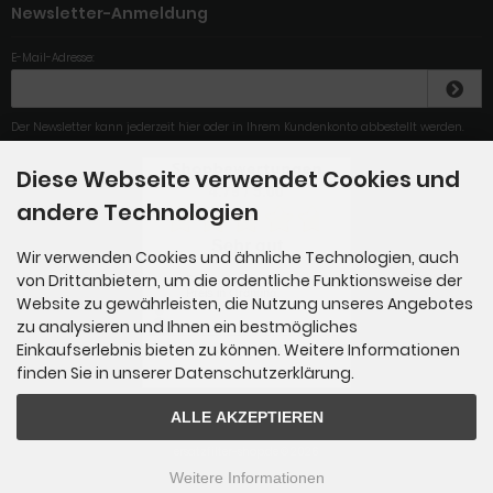
Newsletter-Anmeldung
E-Mail-Adresse:
Der Newsletter kann jederzeit hier oder in Ihrem Kundenkonto abbestellt werden.
Diese Webseite verwendet Cookies und
4.79
/
5
.00
andere Technologien
Sehr gut
Wir verwenden Cookies und ähnliche Technologien, auch
von Drittanbietern, um die ordentliche Funktionsweise der
Sehr schnelle Lieferung und
Preis in Ordnung.
Website zu gewährleisten, die Nutzung unseres Angebotes
zu analysieren und Ihnen ein bestmögliches
Einkaufserlebnis bieten zu können. Weitere Informationen
Gesamt: 284
finden Sie in unserer Datenschutzerklärung.
ALLE AKZEPTIEREN
ersatzfilter-shop.de © 2026
Weitere Informationen