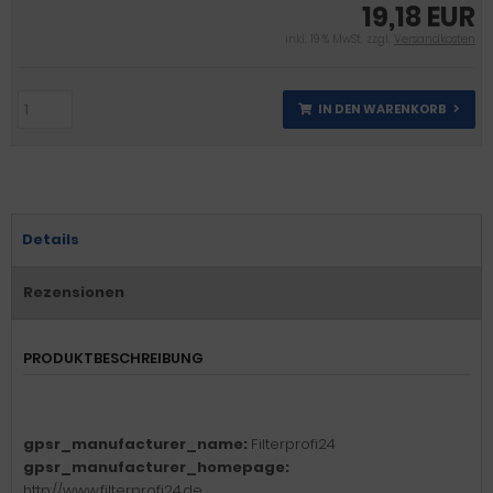
19,18 EUR
inkl. 19 % MwSt. zzgl.
Versandkosten
IN DEN WARENKORB
Details
Rezensionen
PRODUKTBESCHREIBUNG
gpsr_manufacturer_name:
Filterprofi24
gpsr_manufacturer_homepage:
http://www.filterprofi24.de