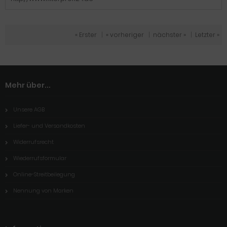
« Erster
|
« vorheriger
|
nächster »
|
Letzter »
Mehr über...
Unsere AGB
Liefer- und Versandkosten
Widerrufsrecht
Wiederrufsformular
Online-Streitbeilegung
Nennung von Marken