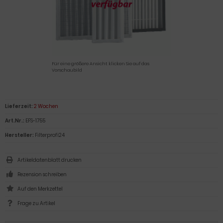
Für eine größere Ansicht klicken Sie auf das
Vorschaubild
Lieferzeit:
2 Wochen
Art.Nr.:
EFS-1755
Hersteller:
Filterprofi24
Artikeldatenblatt drucken
Rezension schreiben
Frage zu Artikel