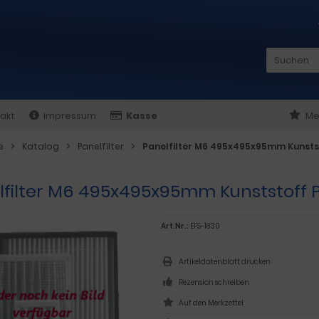
akt
Impressum
Kasse
Me
e
Katalog
Panelfilter
Panelfilter M6 495x495x95mm Kunsts
lfilter M6 495x495x95mm Kunststoff 
Art.Nr.:
EFS-1830
Artikeldatenblatt drucken
Rezension schreiben