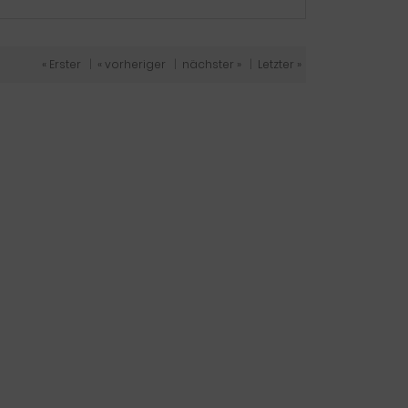
« Erster
|
« vorheriger
|
nächster »
|
Letzter »