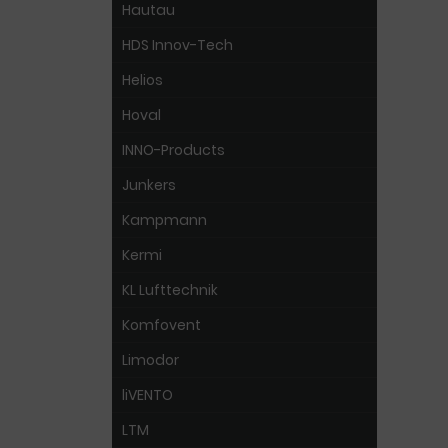
Hautau
HDS Innov-Tech
Helios
Hoval
INNO-Products
Junkers
Kampmann
Kermi
KL Lufttechnik
Komfovent
Limodor
liVENTO
LTM