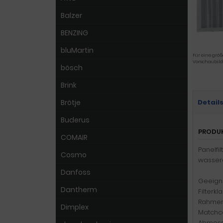
Balzer
BENZING
bluMartin
Für eine größ
Vorschaubild
bösch
Brink
Brötje
Detail
Buderus
PRODU
COMAIR
Panelfi
Cosmo
wassera
Danfoss
Geeigne
Dantherm
Filterkl
Rahmen:
Dimplex
Matchc
Abmess