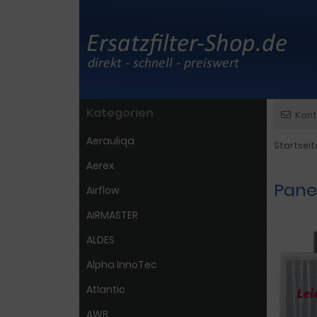
Kategorien
Kont
Aerauliqa
Startseit
Aerex
Pane
Airflow
AIRMASTER
ALDES
Alpha InnoTec
Atlantic
AWB