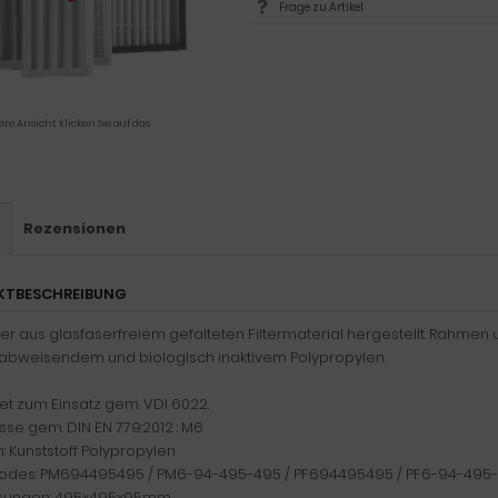
Frage zu Artikel
ere Ansicht klicken Sie auf das
s
Rezensionen
KTBESCHREIBUNG
lter aus glasfaserfreiem gefalteten Filtermaterial hergestellt. Rahmen
bweisendem und biologisch inaktivem Polypropylen.
t zum Einsatz gem. VDI 6022.
asse gem. DIN EN 779:2012 : M6
 Kunststoff Polypropylen
odes: PM694495495 / PM6-94-495-495 / PF694495495 / PF6-94-495
ungen: 495x495x95mm