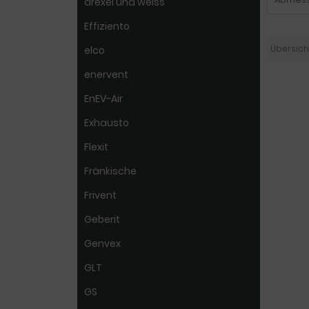
drexel und weiss
Effiziento
Übersich
elco
enervent
EnEV-Air
Exhausto
Flexit
Fränkische
Frivent
Geberit
Genvex
GLT
GS