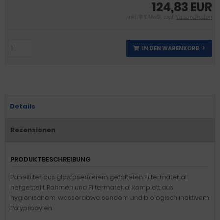
124,83 EUR
inkl. 19 % MwSt. zzgl.
Versandkosten
IN DEN WARENKORB
Details
Rezensionen
PRODUKTBESCHREIBUNG
Panelfilter aus glasfaserfreiem gefalteten Filtermaterial
hergestellt. Rahmen und Filtermaterial komplett aus
hygienischem, wasserabweisendem und biologisch inaktivem
Polypropylen.