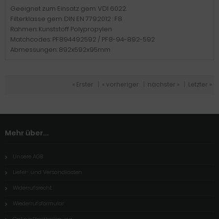
Geeignet zum Einsatz gem. VDI 6022.
Filterklasse gem. DIN EN 779:2012 : F8
Rahmen: Kunststoff Polypropylen
Matchcodes: PF894492592 / PF8-94-892-592
Abmessungen: 892x592x95mm
« Erster
|
« vorheriger
|
nächster »
|
Letzter »
Mehr über...
Unsere AGB
Liefer- und Versandkosten
Widerrufsrecht
Wiederrufsformular
Online-Streitbeilegung