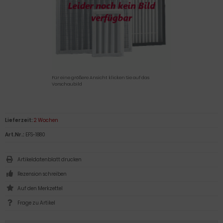
Für eine größere Ansicht klicken Sie auf das
Vorschaubild
Lieferzeit:
2 Wochen
Art.Nr.:
EFS-1880
Artikeldatenblatt drucken
Rezension schreiben
Frage zu Artikel