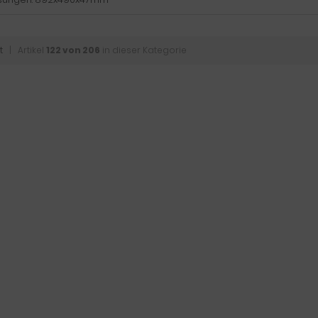
t
| Artikel
122 von 206
in dieser Kategorie