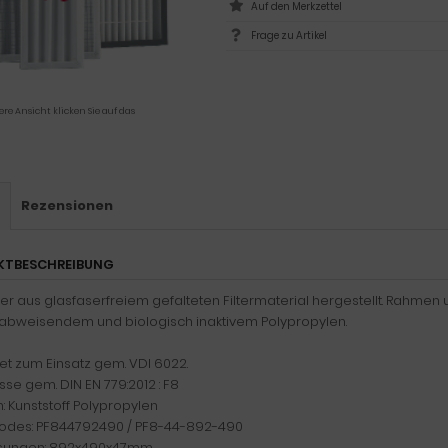
Frage zu Artikel
ere Ansicht klicken Sie auf das
s
Rezensionen
KTBESCHREIBUNG
lter aus glasfaserfreiem gefalteten Filtermaterial hergestellt. Rahmen
bweisendem und biologisch inaktivem Polypropylen.
t zum Einsatz gem. VDI 6022.
asse gem. DIN EN 779:2012 : F8
 Kunststoff Polypropylen
odes: PF844792490 / PF8-44-892-490
ungen: 892x490x47mm