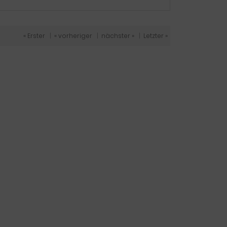
« Erster
|
« vorheriger
|
nächster »
|
Letzter »