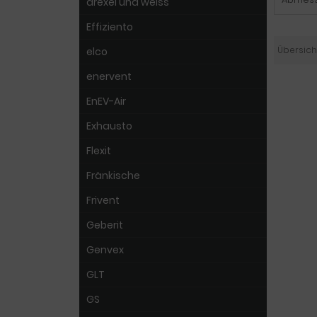
drexel und weiss
Effiziento
Übersich
elco
enervent
EnEV-Air
Exhausto
Flexit
Fränkische
Frivent
Geberit
Genvex
GLT
GS