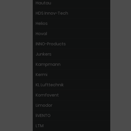
Hautau
HDS Innov-Tech
Helios
Hoval
INNO-Products
Junkers
Kampmann
Kermi
KL Lufttechnik
Komfovent
Limodor
liVENTO
LTM