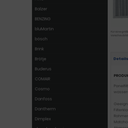
Balzer
BENZING
bluMartin
Für eine größ
Vorschaubild
bösch
Brink
Brötje
Detail
Buderus
PRODU
COMAIR
Panelfi
Cosmo
wassera
Danfoss
Geeigne
Dantherm
Filterkl
Rahmen:
Dimplex
Matchc
Abmess