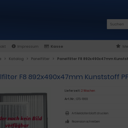
akt
Impressum
Kasse
Me
e
Katalog
Panelfilter
Panelfilter F8 892x490x47mm Kunstst
lfilter F8 892x490x47mm Kunststoff P
Lieferzeit:
2 Wochen
Art.Nr.:
EFS-1869
Artikeldatenblatt drucken
Rezension schreiben