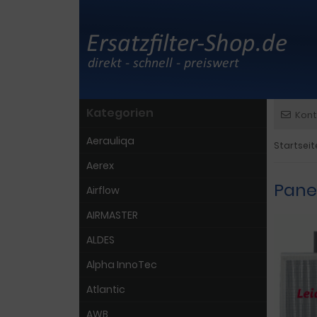
Kategorien
Kont
Aerauliqa
Startseit
Aerex
Pane
Airflow
AIRMASTER
ALDES
Alpha InnoTec
Atlantic
AWB