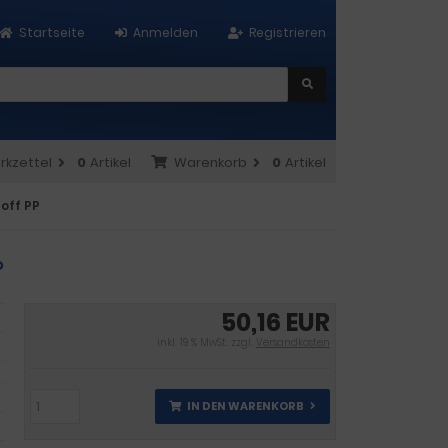
Startseite
Anmelden
Registrieren
rkzettel
0
Artikel
Warenkorb
0
Artikel
off PP
P
50,16 EUR
inkl. 19 % MwSt. zzgl.
Versandkosten
IN DEN WARENKORB