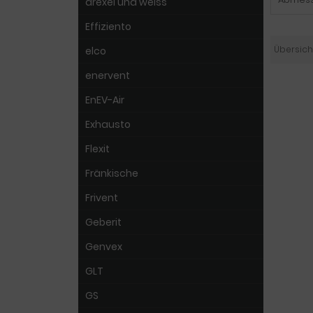
drexel und weiss
Effiziento
Übersich
elco
enervent
EnEV-Air
Exhausto
Flexit
Fränkische
Frivent
Geberit
Genvex
GLT
GS