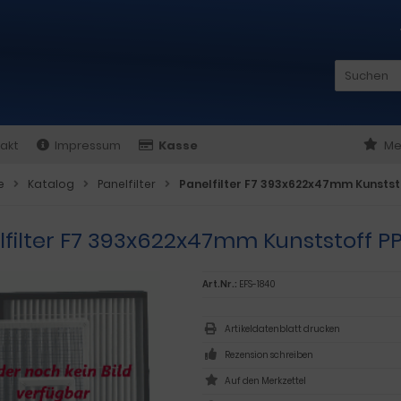
akt
Impressum
Kasse
Me
e
Katalog
Panelfilter
Panelfilter F7 393x622x47mm Kunstst
lfilter F7 393x622x47mm Kunststoff P
Art.Nr.:
EFS-1840
Artikeldatenblatt drucken
Rezension schreiben