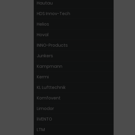
Hautau
HDS Innov-Tech
Helios
Hoval
INNO-Products
Junkers
Kampmann
Kermi
KL Lufttechnik
Komfovent
Limodor
liVENTO
LTM