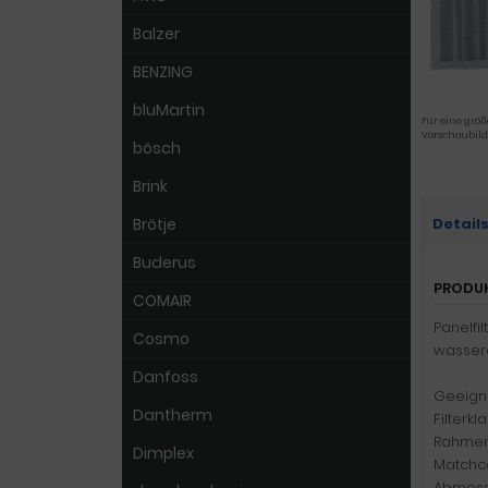
Balzer
BENZING
bluMartin
Für eine größ
Vorschaubild
bösch
Brink
Brötje
Detail
Buderus
PRODU
COMAIR
Panelfi
Cosmo
wassera
Danfoss
Geeigne
Dantherm
Filterkl
Rahmen:
Dimplex
Matchc
Abmess