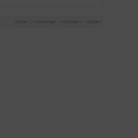
« Erster
|
« vorheriger
|
nächster »
|
Letzter »