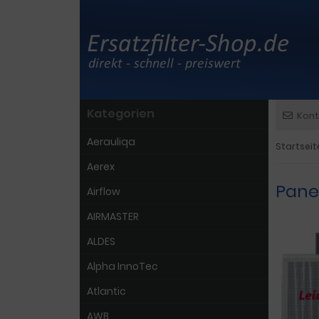
Kategorien
Kont
Aerauliqa
Startseit
Aerex
Pane
Airflow
AIRMASTER
ALDES
Alpha InnoTec
Atlantic
AWB