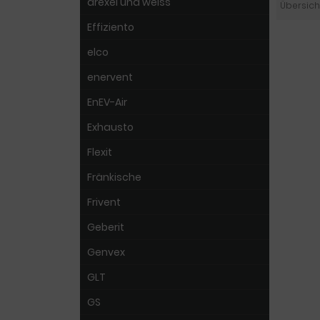
drexel und weiss
Übersich
Effiziento
elco
enervent
EnEV-Air
Exhausto
Flexit
Fränkische
Frivent
Geberit
Genvex
GLT
GS