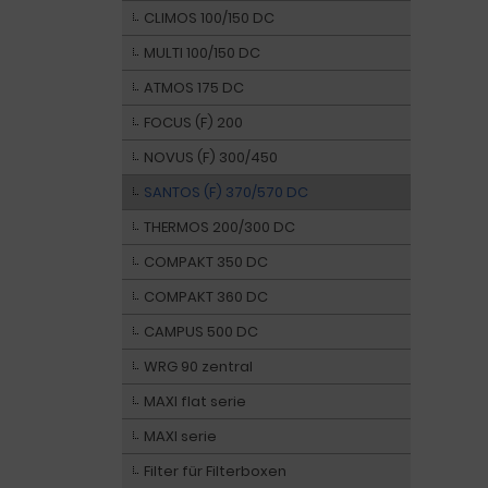
CLIMOS 100/150 DC
MULTI 100/150 DC
ATMOS 175 DC
FOCUS (F) 200
NOVUS (F) 300/450
SANTOS (F) 370/570 DC
THERMOS 200/300 DC
COMPAKT 350 DC
COMPAKT 360 DC
CAMPUS 500 DC
WRG 90 zentral
MAXI flat serie
MAXI serie
Filter für Filterboxen