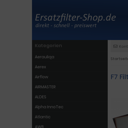
Kategorien
Kont
Aerauliqa
Startseit
Aerex
F7 Fi
Airflow
AIRMASTER
ALDES
Alpha InnoTec
Atlantic
AWB