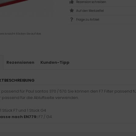
Rezension schreiben
Frage zu Artikel
ere Ansicht klicken Sie auf das
s
Rezensionen
Kunden-Tipp
KTBESCHREIBUNG
et passend für Paul santos 370 / 570. Sie können den F7 Filter passend 
er passend für die Abluftseite verwenden.
1 Stück F7 und 1 Stück G4
klasse nach EN779:
F7 / G4