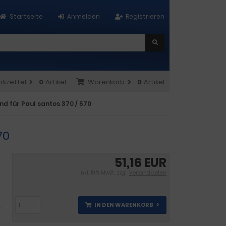
Startseite
Anmelden
Registrieren
rkzettel
0
Artikel
Warenkorb
0
Artikel
nd für Paul santos 370 / 570
70
51,16 EUR
inkl. 19 % MwSt. zzgl.
Versandkosten
IN DEN WARENKORB