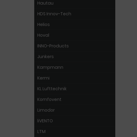
Hautau
HDS Innov-Tech
Helios
Hoval
INNO-Products
Junkers
Kampmann
Kermi
KL Lufttechnik
Komfovent
Limodor
liVENTO
LTM