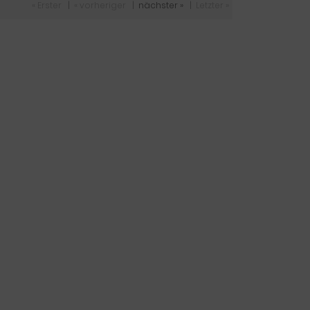
« Erster
|
« vorheriger
|
nächster »
|
Letzter »