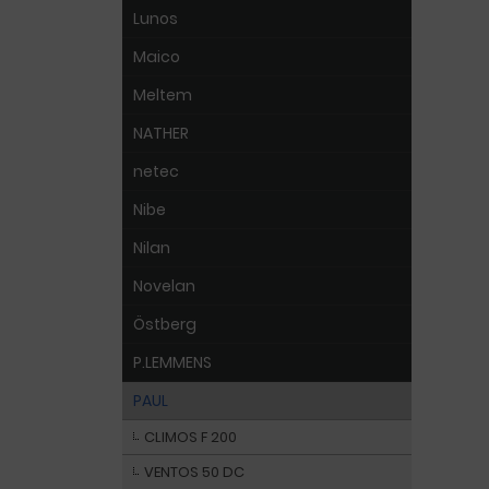
Lunos
Maico
Meltem
NATHER
netec
Nibe
Nilan
Novelan
Östberg
P.LEMMENS
PAUL
CLIMOS F 200
VENTOS 50 DC