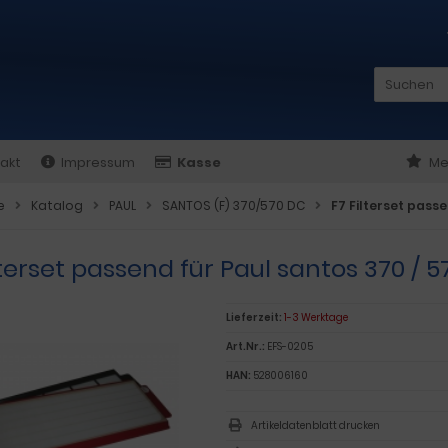
akt
Impressum
Kasse
Me
e
Katalog
PAUL
SANTOS (F) 370/570 DC
F7 Filterset passe
lterset passend für Paul santos 370 / 5
Lieferzeit:
1-3 Werktage
Art.Nr.:
EFS-0205
HAN:
528006160
Artikeldatenblatt drucken