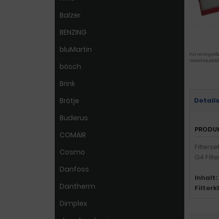
Balzer
BENZING
bluMartin
Für eine größ
Vorschaubild
bösch
Brink
Brötje
Detail
Buderus
PRODU
COMAIR
Filters
Cosmo
G4 Filt
Danfoss
Inhalt:
Dantherm
Filter
Dimplex