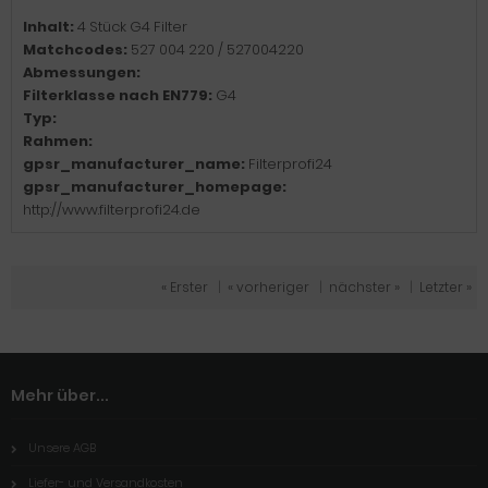
Inhalt:
4 Stück G4 Filter
Matchcodes:
527 004 220 / 527004220
Abmessungen:
Filterklasse nach EN779:
G4
Typ:
Rahmen:
gpsr_manufacturer_name:
Filterprofi24
gpsr_manufacturer_homepage:
http://www.filterprofi24.de
« Erster
|
« vorheriger
|
nächster »
|
Letzter »
Mehr über...
Unsere AGB
Liefer- und Versandkosten