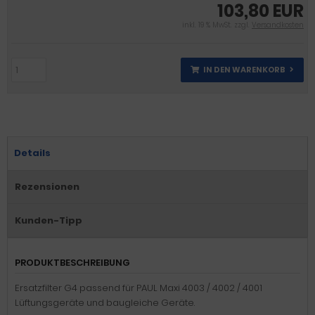
103,80 EUR
inkl. 19 % MwSt. zzgl.
Versandkosten
IN DEN WARENKORB
Details
Rezensionen
Kunden-Tipp
PRODUKTBESCHREIBUNG
Ersatzfilter G4 passend für PAUL Maxi 4003 / 4002 / 4001
Lüftungsgeräte und baugleiche Geräte.