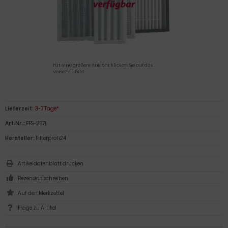
Für eine größere Ansicht klicken Sie auf das
Vorschaubild
Lieferzeit:
3-7 Tage*
Art.Nr.:
EFS-2571
Hersteller:
Filterprofi24
Artikeldatenblatt drucken
Rezension schreiben
Frage zu Artikel