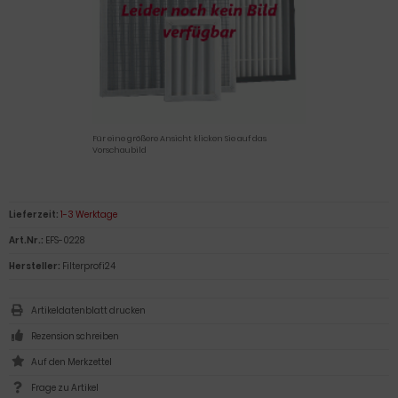
Für eine größere Ansicht klicken Sie auf das
Vorschaubild
Lieferzeit:
1-3 Werktage
Art.Nr.:
EFS-0228
Hersteller:
Filterprofi24
Artikeldatenblatt drucken
Rezension schreiben
Frage zu Artikel