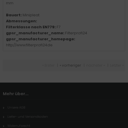
mm
Bauart:
Minipleat
Abmessungen:
Filterklasse nach EN779:
F7
gpsr_manufacturer_name:
Filterprofi24
gpsr_manufacturer_homepage:
http://www.filterprofi24.de
« Erster
|
« vorheriger
|
nächster »
|
Letzter »
Mehr über...
Unsere AGB
Liefer- und Versandkosten
Widerrufsrecht