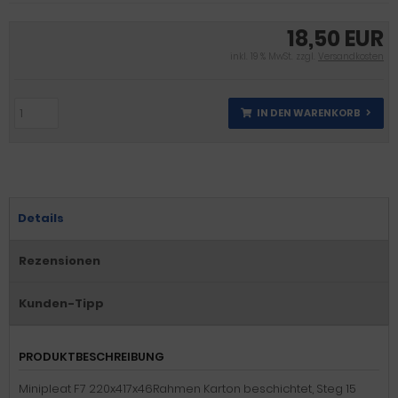
18,50 EUR
inkl. 19 % MwSt. zzgl.
Versandkosten
IN DEN WARENKORB
Details
Rezensionen
Kunden-Tipp
PRODUKTBESCHREIBUNG
Minipleat F7 220x417x46Rahmen Karton beschichtet, Steg 15