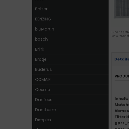
Balzer
BENZING
bluMartin
Für eine größ
Vorschaubild
bösch
Brink
Brötje
Detail
Buderus
PRODU
COMAIR
Cosmo
Inhalt:
Danfoss
Match
Dantherm
Abmes
Filter
Dimplex
gpsr_
gpsr_