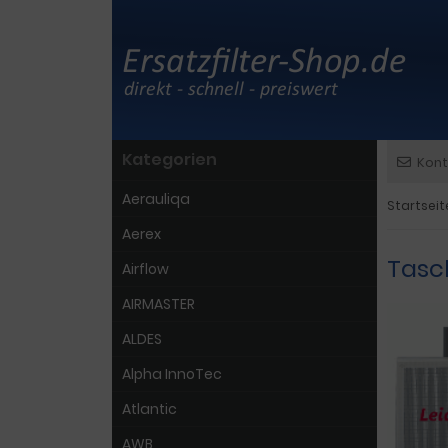
Kategorien
Kont
Aerauliqa
Startseit
Aerex
Tasch
Airflow
AIRMASTER
ALDES
Alpha InnoTec
Atlantic
AWB