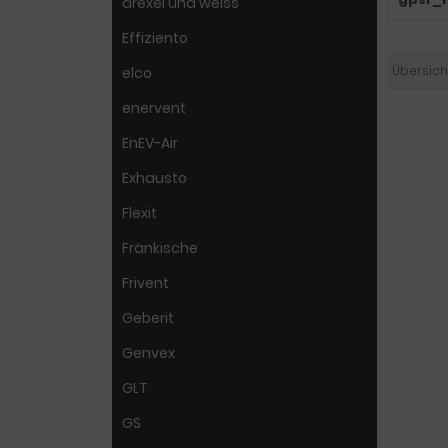
drexel und weiss
Effiziento
Übersich
elco
enervent
EnEV-Air
Exhausto
Flexit
Fränkische
Frivent
Geberit
Genvex
GLT
GS