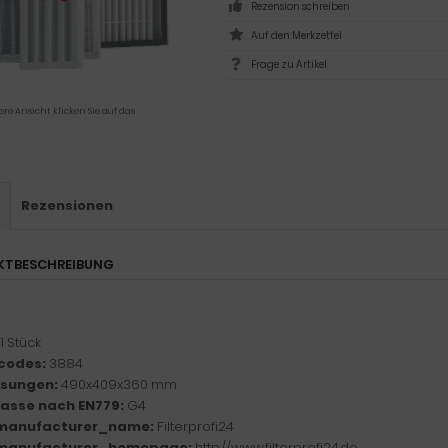
Rezension schreiben
Frage zu Artikel
ere Ansicht klicken Sie auf das
s
Rezensionen
KTBESCHREIBUNG
1 Stück
codes:
3884
sungen:
490x409x360 mm
klasse nach EN779:
G4
manufacturer_name:
Filterprofi24
manufacturer_homepage:
http://www.filterprofi24.de