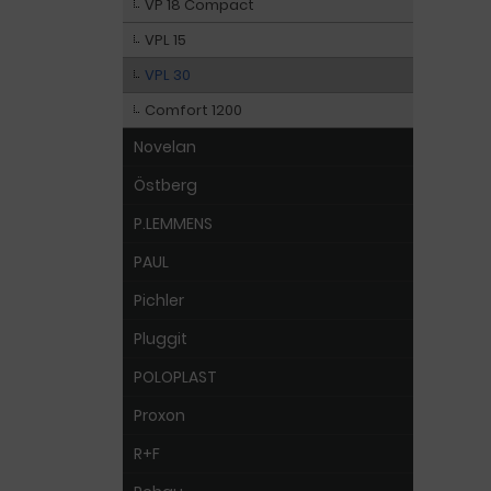
VP 18 Compact
VPL 15
VPL 30
Comfort 1200
Novelan
Östberg
P.LEMMENS
PAUL
Pichler
Pluggit
POLOPLAST
Proxon
R+F