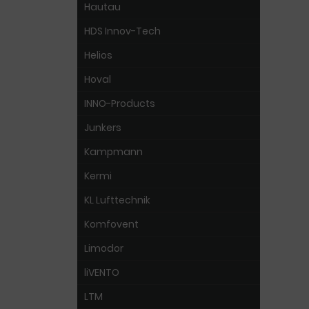
Hautau
HDS Innov-Tech
Helios
Hoval
INNO-Products
Junkers
Kampmann
Kermi
KL Lufttechnik
Komfovent
Limodor
liVENTO
LTM