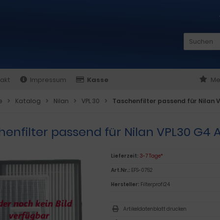
akt
Impressum
Kasse
Me
e
Katalog
Nilan
VPL 30
Taschenfilter passend für Nilan 
enfilter passend für Nilan VPL30 G4 A
Lieferzeit:
3-7 Tage*
Art.Nr.:
EFS-0752
Hersteller:
Filterprofi24
Artikeldatenblatt drucken