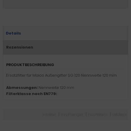
Details
Rezensionen
PRODUKTBESCHREIBUNG
Ersatzfilter für Maico Außengitter SG 120 Nennweite 120 mm
Abmessungen:
Nennweite 120 mm
Filterklasse nach EN779:
« Erster
|
« vorheriger
|
nächster »
|
Letzter »