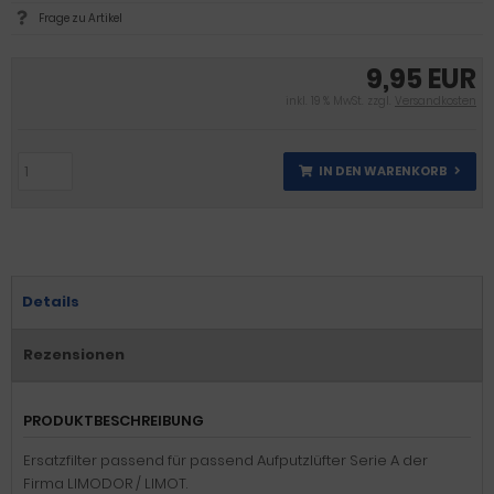
Frage zu Artikel
9,95 EUR
inkl. 19 % MwSt. zzgl.
Versandkosten
IN DEN WARENKORB
Details
Rezensionen
PRODUKTBESCHREIBUNG
Ersatzfilter passend für passend Aufputzlüfter Serie A der
Firma LIMODOR / LIMOT.