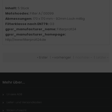
Inhalt:
5 Stück
Matchcodes:
Filter A / 00099
Abmessungen:
170 x 170 mm - 92mm Loch mittig
Filterklasse nach EN779:
G3
gpsr_manufacturer_name:
Filterprofi24
gpsr_manufacturer_homepage:
http://www.filterprofi24.de
« Erster
|
« vorheriger
|
nächster »
|
Letzter »
Mehr über...
Unsere AGB
Liefer- und Versandkosten
Widerrufsrecht