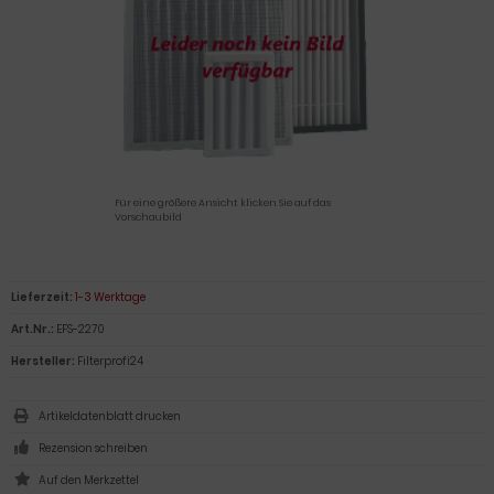
Für eine größere Ansicht klicken Sie auf das
Vorschaubild
Lieferzeit:
1-3 Werktage
Art.Nr.:
EFS-2270
Hersteller:
Filterprofi24
Artikeldatenblatt drucken
Rezension schreiben