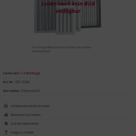
Für eine größere Ansicht klicken Sie auf das
Vorschaubild
Lieferzeit:
1-3 Werktage
Art.Nr.:
EFS-3068
Hersteller:
Filterprofi24
Artikeldatenblatt drucken
Rezension schreiben
Frage zu Artikel