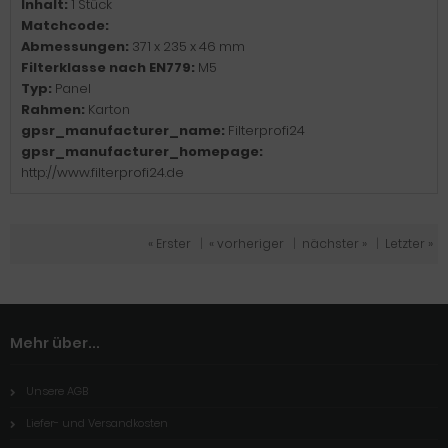
Inhalt:
1 Stück
Matchcode:
Abmessungen:
371 x 235 x 46 mm
Filterklasse nach EN779:
M5
Typ:
Panel
Rahmen:
Karton
gpsr_manufacturer_name:
Filterprofi24
gpsr_manufacturer_homepage:
http://www.filterprofi24.de
« Erster
|
« vorheriger
|
nächster »
|
Letzter »
Mehr über...
Unsere AGB
Liefer- und Versandkosten