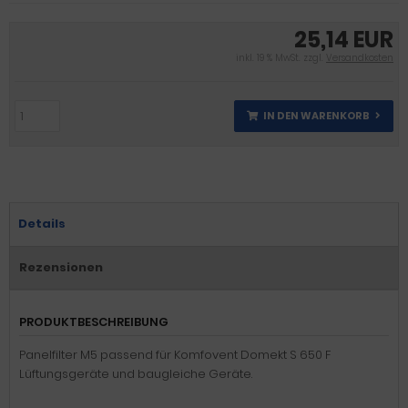
25,14 EUR
inkl. 19 % MwSt. zzgl.
Versandkosten
IN DEN WARENKORB
Details
Rezensionen
PRODUKTBESCHREIBUNG
Panelfilter M5 passend für Komfovent Domekt S 650 F
Lüftungsgeräte und baugleiche Geräte.