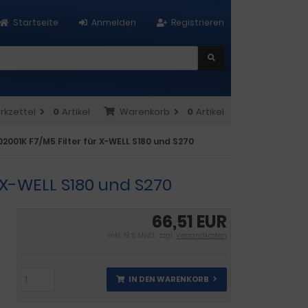
Startseite
Anmelden
Registrieren
rkzettel
0
Artikel
Warenkorb
0
Artikel
02001K F7/M5 Filter für X-WELL S180 und S270
r X-WELL S180 und S270
66,51 EUR
inkl. 19 % MwSt. zzgl.
Versandkosten
IN DEN WARENKORB