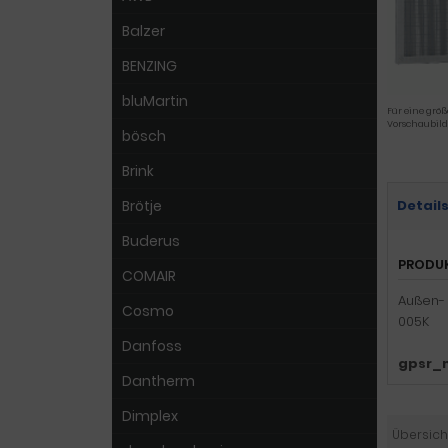
Balzer
BENZING
bluMartin
Für eine größ
Vorschaubild
bösch
Brink
Brötje
Detail
Buderus
PRODU
COMAIR
Außen- u
Cosmo
005K
Danfoss
gpsr_
Dantherm
Dimplex
Übersich