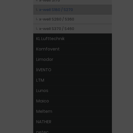
x-well S170
x-well S180 / S270
x-well S280 / S360
x-well S370 / S460
KL Lufttechnik
Komfovent
Limodor
liVENTO
LTM
Lunos
Maico
Meltem
NATHER
netec