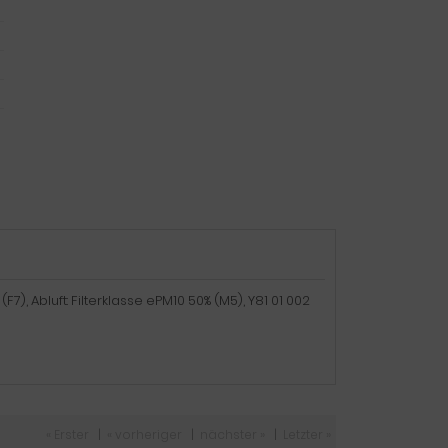
(F7), Abluft: Filterklasse ePM10 50% (M5), Y81 01 002
« Erster
|
« vorheriger
|
nächster »
|
Letzter »