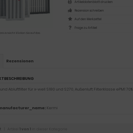
Artikeldatenblatt drucken
Rezension schreiben
Frage zu Artikel
ere Ansicht klicken Sie auf das
s
Rezensionen
KTBESCHREIBUNG
nd Abluftfilter für x-well S180 und S270, Außenluft: Filterklasse ePM1 70% 
manufacturer_name:
Kermi
t
| Artikel
1 von 1
in dieser Kategorie