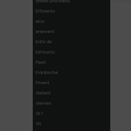
drexel und weiss
Effiziento
elco
enervent
EnEV-Air
Exhausto
Flexit
Fränkische
Frivent
Geberit
Genvex
GLT
GS