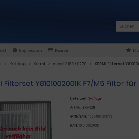
akt
Impressum
Kasse
Me
e
Katalog
Kermi
x-well S180 / S270
KERMI Filterset Y81010
 Filterset Y8101002001K F7/M5 Filter fü
Lieferzeit:
3-7 Tage
Art.Nr.:
EFS-3211
GTIN/EAN:
4037486463773
HAN:
Y8101002001K