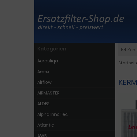
Kategorien
Kont
Aerauliqa
Startseit
Aerex
KERMI
Airflow
AIRMASTER
ALDES
Alpha InnoTec
Atlantic
AWB