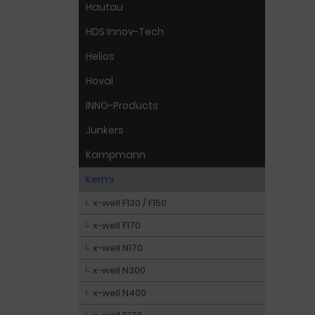
Hautau
HDS Innov-Tech
Helios
Hoval
INNO-Products
Junkers
Kampmann
Kermi
x-well F130 / F150
x-well F170
x-well N170
x-well N300
x-well N400