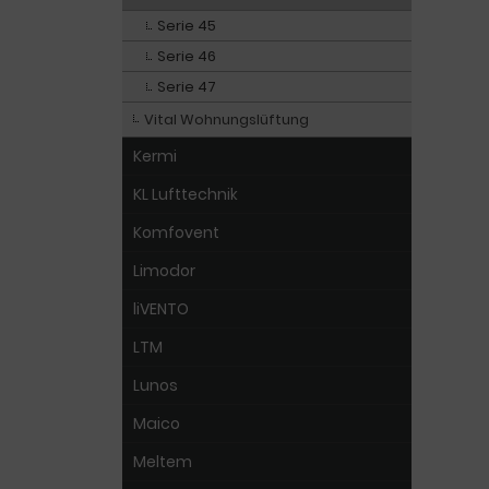
Serie 45
Serie 46
Serie 47
Vital Wohnungslüftung
Kermi
KL Lufttechnik
Komfovent
Limodor
liVENTO
LTM
Lunos
Maico
Meltem