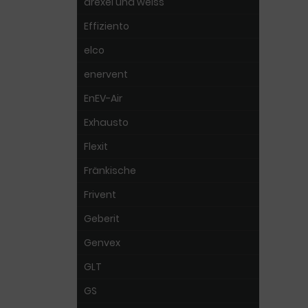
drexel und weiss
Effiziento
elco
enervent
EnEV-Air
Exhausto
Flexit
Fränkische
Frivent
Geberit
Genvex
GLT
GS