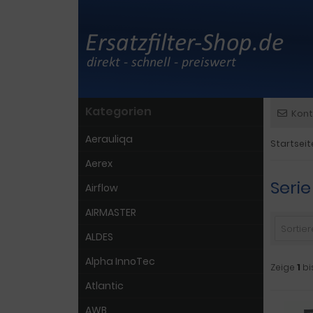
Kategorien
Kont
Aerauliqa
Startseit
Aerex
Serie
Airflow
AIRMASTER
Sortiere
ALDES
Alpha InnoTec
Zeige
1
bi
Atlantic
AWB