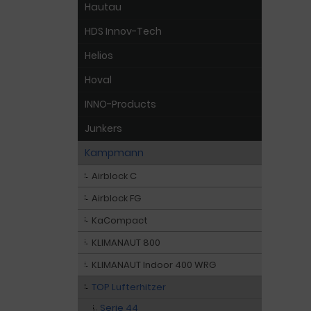
Hautau
HDS Innov-Tech
Helios
Hoval
INNO-Products
Junkers
Kampmann
Airblock C
Airblock FG
KaCompact
KLIMANAUT 800
KLIMANAUT Indoor 400 WRG
TOP Lufterhitzer
Serie 44