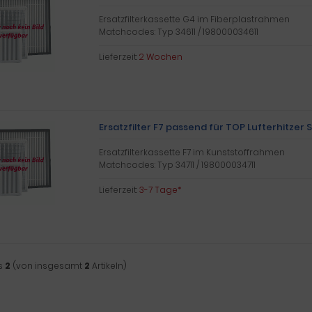
Ersatzfilterkassette G4 im Fiberplastrahmen
Matchcodes: Typ 34611 / 198000034611
Lieferzeit:
2 Wochen
Ersatzfilter F7 passend für TOP Lufterhitzer 
Ersatzfilterkassette F7 im Kunststoffrahmen
Matchcodes: Typ 34711 / 198000034711
Lieferzeit:
3-7 Tage*
s
2
(von insgesamt
2
Artikeln)