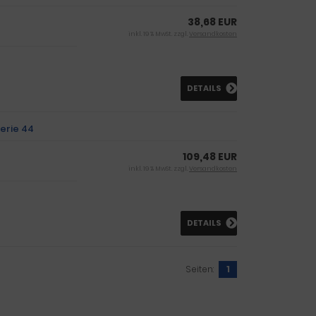
38,68 EUR
inkl. 19 % MwSt. zzgl.
Versandkosten
DETAILS
Serie 44
109,48 EUR
inkl. 19 % MwSt. zzgl.
Versandkosten
DETAILS
Seiten:
1