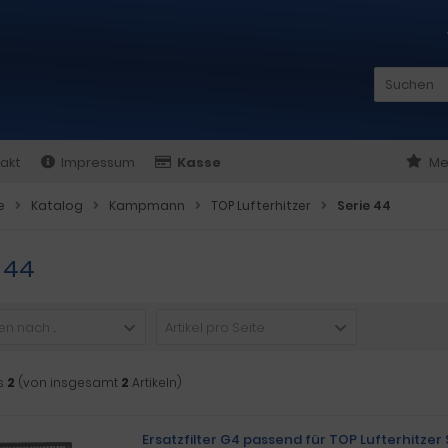
akt
Impressum
Kasse
Me
e
Katalog
Kampmann
TOP Lufterhitzer
Serie 44
 44
n nach ...
Artikel pro Seite
s
2
(von insgesamt
2
Artikeln)
Ersatzfilter G4 passend für TOP Lufterhitzer 