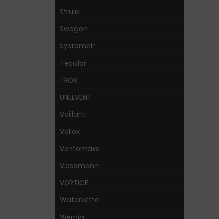
Strulik
Swegon
Systemair
Tecalor
TROX
UNELVENT
Vaillant
Vallox
Ventomaxx
Viessmann
VORTICE
Waterkotte
Wernig