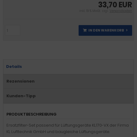
33,70 EUR
inkl. 19 % MwSt. zzgl.
Versandkosten
IN DEN WARENKORB
Details
Rezensionen
Kunden-Tipp
PRODUKTBESCHREIBUNG
Ersatzfilter-Set passend für Lüftungsgeräte KL170-VX der Firma
KL Lufttechnik GmbH und baugleiche Lüftungsgeräte.