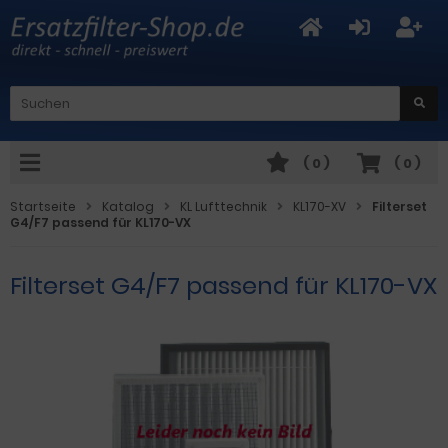
(
0
)
(
0
)
Startseite
Katalog
KL Lufttechnik
KL170-XV
Filterset
G4/F7 passend für KL170-VX
Filterset G4/F7 passend für KL170-VX