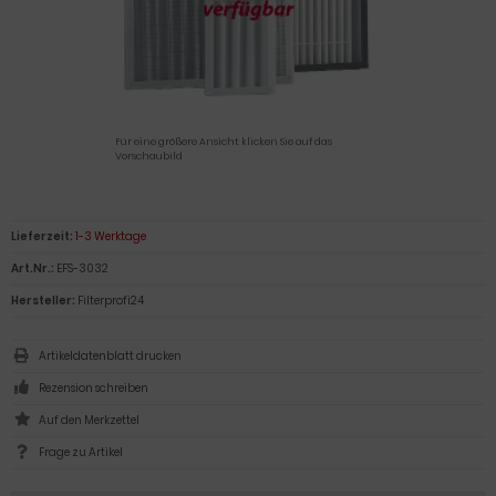
Für eine größere Ansicht klicken Sie auf das
Vorschaubild
Lieferzeit:
1-3 Werktage
Art.Nr.:
EFS-3032
Hersteller:
Filterprofi24
Artikeldatenblatt drucken
Rezension schreiben
Frage zu Artikel