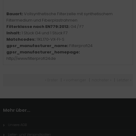
Bauart:
Vollsynthetische Filterzelle mit synthetischem
Filtermedium und Fiberplastrahmen
Filterklasse nach EN779:2012:
G4 / F7
Inhalt:
1 Stück G4 und 1 Stück F7
Matchcodes:
11KL170-VX-FI-S
gpsr_manufacturer_name:
Filterprofi24
gpsr_manufacturer_homepage:
http://www.filterprofi24.de
« Erster
|
« vorheriger
|
nächster »
|
Letzter »
Mehr über...
Unsere AGB
Liefer- und Versandkosten