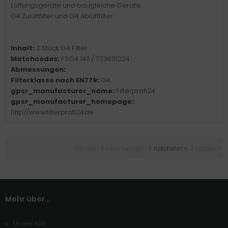
Lüftungsgeräte und baugleiche Geräte.
G4 Zuluftfilter und G4 Abluftfilter.
Inhalt:
2 Stück G4 Filter
Matchcodes:
FSG4 140 / 7738111224
Abmessungen:
Filterklasse nach EN779:
G4
gpsr_manufacturer_name:
Filterprofi24
gpsr_manufacturer_homepage:
http://www.filterprofi24.de
« Erster
|
« vorheriger
|
nächster »
|
Letzter »
Mehr über...
Unsere AGB