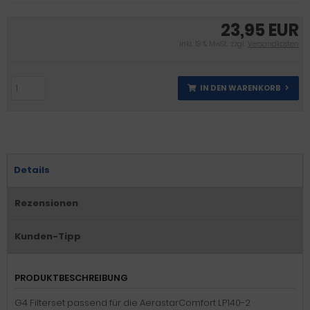
23,95 EUR
inkl. 19 % MwSt. zzgl.
Versandkosten
IN DEN WARENKORB
Details
Rezensionen
Kunden-Tipp
PRODUKTBESCHREIBUNG
G4 Filterset passend für die AerastarComfort LP140-2