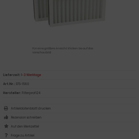
Für eine größere Ansicht klicken Sie auf das
Vorschaubild
Lieferzeit:
1-3 Werktage
Art.Nr.:
EFS-1560
Hersteller:
Filterprofi24
Artikeldatenblatt drucken
Rezension schreiben
Frage zu Artikel