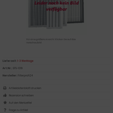
Für eine größere Ansicht klicken Sie auf das
Vorschaubild
Lieferzeit:
1-3 Werktage
Art.Nr.:
EFS-1019
Hersteller:
Filterprofi24
Artikeldatenblatt drucken
Rezension schreiben
Frage zu Artikel