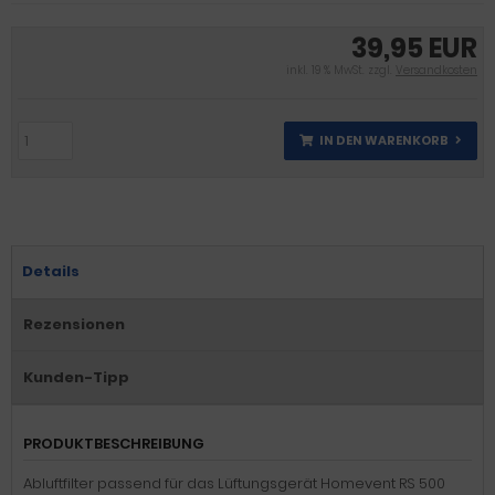
39,95 EUR
inkl. 19 % MwSt. zzgl.
Versandkosten
IN DEN WARENKORB
Details
Rezensionen
Kunden-Tipp
PRODUKTBESCHREIBUNG
Abluftfilter passend für das Lüftungsgerät Homevent RS 500