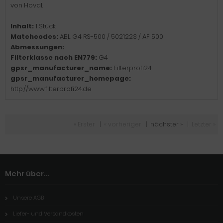
von Hoval.
Inhalt:
1 Stück
Matchcodes:
ABL G4 RS-500 / 5021223 / AF 500
Abmessungen:
Filterklasse nach EN779:
G4
gpsr_manufacturer_name:
Filterprofi24
gpsr_manufacturer_homepage:
http://www.filterprofi24.de
« Erster
|
« vorheriger
|
nächster »
|
Letzter »
Mehr über...
Unsere AGB
Liefer- und Versandkosten